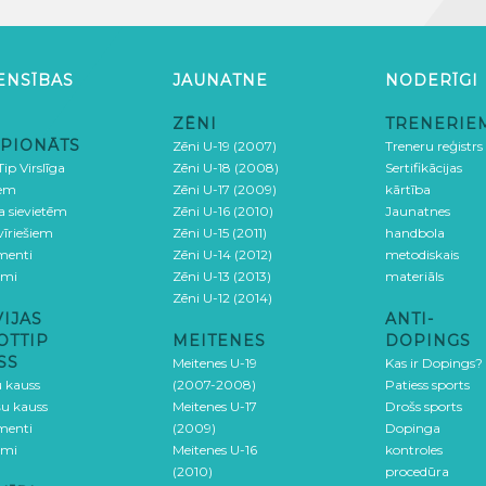
ENSĪBAS
JAUNATNE
NODERĪGI
ZĒNI
TRENERIE
PIONĀTS
Zēni U-19 (2007)
Treneru reģistrs
ip Virslīga
Zēni U-18 (2008)
Sertifikācijas
iem
Zēni U-17 (2009)
kārtība
ga sievietēm
Zēni U-16 (2010)
Jaunatnes
 vīriešiem
Zēni U-15 (2011)
handbola
menti
Zēni U-14 (2012)
metodiskais
umi
Zēni U-13 (2013)
materiāls
Zēni U-12 (2014)
VIJAS
ANTI-
OTTIP
MEITENES
DOPINGS
SS
Meitenes U-19
Kas ir Dopings?
u kauss
(2007-2008)
Patiess sports
šu kauss
Meitenes U-17
Drošs sports
menti
(2009)
Dopinga
umi
Meitenes U-16
kontroles
(2010)
procedūra