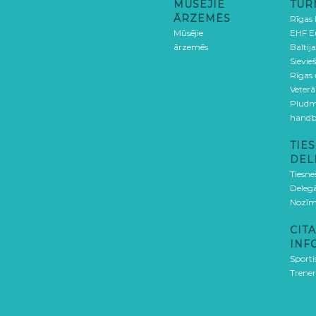
MŪSĒJIE
TUR
ĀRZEMĒS
Rīgas
Mūsējie
EHF E
ārzemēs
Baltija
Sievieš
Rīgas
Veterā
Pludm
handb
TIES
DEL
Tiesne
Delegā
Nozīm
CITA
INF
Sporti
Trener