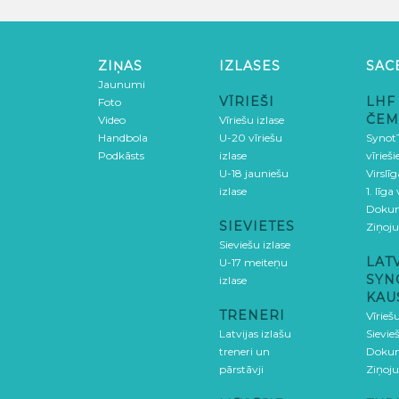
ZIŅAS
IZLASES
SAC
Jaunumi
VĪRIEŠI
LHF
Foto
ČEM
Video
Vīriešu izlase
Handbola
U-20 vīriešu
SynotT
Podkāsts
izlase
vīrieš
U-18 jauniešu
Virslī
izlase
1. līga
Doku
SIEVIETES
Ziņoj
Sieviešu izlase
LAT
U-17 meiteņu
SYN
izlase
KAU
TRENERI
Vīrieš
Latvijas izlašu
Sievie
treneri un
Doku
pārstāvji
Ziņoj