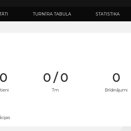
TĀTI
TURNĪRA TABULA
STATISTIKA
 0
0 / 0
0
tieni
7m
Brīdinājumi
ācijas