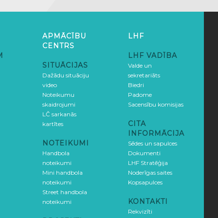
APMĀCĪBU
LHF
CENTRS
M
LHF VADĪBA
SITUĀCIJAS
Valde un
Dažādu situāciju
sekretariāts
video
Biedri
Noteikumu
Padome
skaidrojumi
Sacensību komisijas
LČ sarkanās
CITA
kartītes
INFORMĀCIJA
NOTEIKUMI
Sēdes un sapulces
Handbola
Dokumenti
noteikumi
LHF Stratēģija
Mini handbola
Noderīgas saites
noteikumi
Kopsapulces
Street handbola
KONTAKTI
noteikumi
Rekvizīti