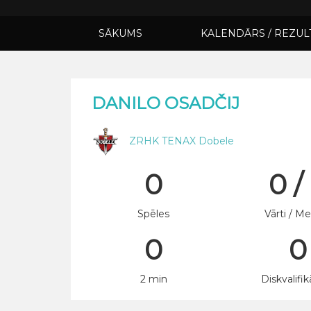
SĀKUMS
KALENDĀRS / REZUL
DANILO OSADČIJ
ZRHK TENAX Dobele
0
0 /
Spēles
Vārti / Me
0
0
2 min
Diskvalifik