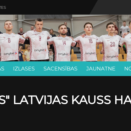
TES
AS
IZLASES
SACENSĪBAS
JAUNATNE
N
" LATVIJAS KAUSS H