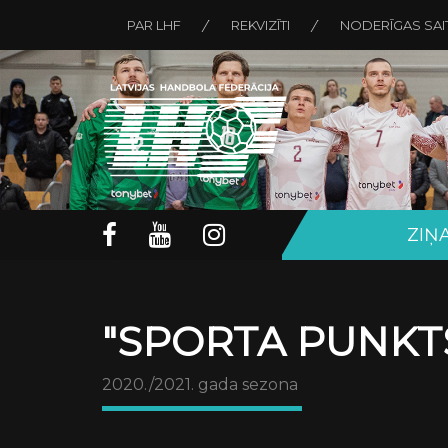
PAR LHF
REKVIZĪTI
NODERĪGAS SAI
ZIŅ
"SPORTA PUNKTS
2020./2021. gada sezona