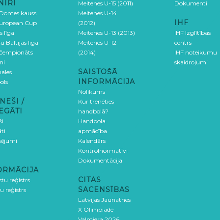
NĪRI
Meitenes U-15 (2011)
Dokumenti
 Domes kauss
Meitenes U-14
IHF
uropean Cup
(2012)
s līga
Meitenes U-13 (2013)
IHF Izglītības
u Baltijas līga
Meitenes U-12
centrs
 čempionāts
(2014)
IHF noteikumu
ni
skaidrojumi
SAISTOŠĀ
ales
INFORMĀCIJA
ols
Nolikums
NEŠI /
Kur trenēties
EGĀTI
handbolā?
ši
Handbola
ti
apmācība
ējumi
Kalendārs
Kontrolnormatīvi
Dokumentācija
ORMĀCIJA
CITAS
stu reģistrs
SACENSĪBAS
u reģistrs
Latvijas Jaunatnes
X Olimpiāde
Valmiera 2026