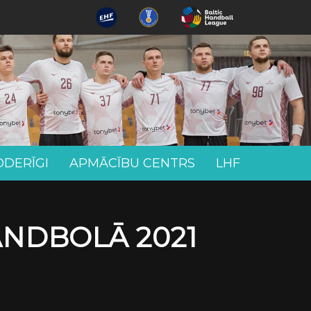
ODERĪGI
APMĀCĪBU CENTRS
LHF
ANDBOLĀ 2021