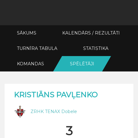
SĀKUMS
KALENDĀRS / REZULTĀTI
TURNĪRA TABULA
STATISTIKA
KOMANDAS
SPĒLĒTĀJI
KRISTIĀNS PAVĻENKO
ZRHK TENAX Dobele
3