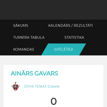
SĀKUMS
KALENDĀRS / REZULTĀTI
TURNĪRA TABULA
STATISTIKA
KOMANDAS
SPĒLĒTĀJI
AINĀRS GAVARS
ZRHK TENAX Dobele
0