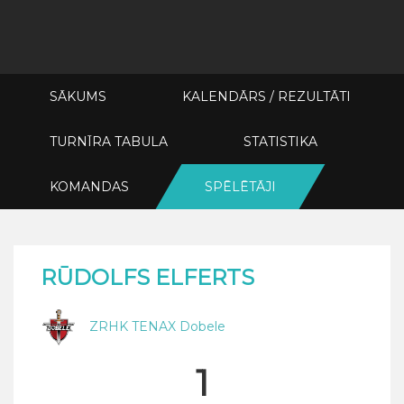
SĀKUMS
KALENDĀRS / REZULTĀTI
TURNĪRA TABULA
STATISTIKA
KOMANDAS
SPĒLĒTĀJI
RŪDOLFS ELFERTS
ZRHK TENAX Dobele
1