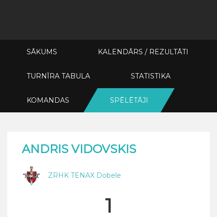
SĀKUMS
KALENDĀRS / REZULTĀTI
TURNĪRA TABULA
STATISTIKA
KOMANDAS
SPĒLĒTĀJI
ANDRIS VIDOVSKIS
ZRHK TENAX Dobele
1