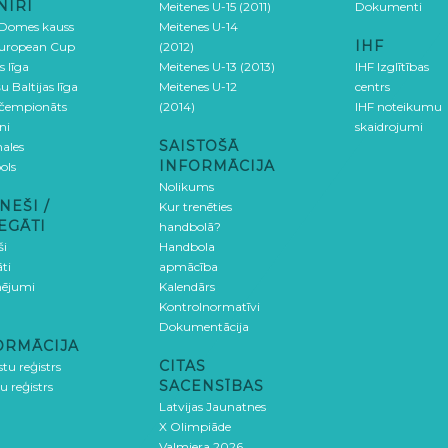
NĪRI
Meitenes U-15 (2011)
Dokumenti
 Domes kauss
Meitenes U-14
IHF
uropean Cup
(2012)
s līga
Meitenes U-13 (2013)
IHF Izglītības
u Baltijas līga
Meitenes U-12
centrs
 čempionāts
(2014)
IHF noteikumu
ni
skaidrojumi
SAISTOŠĀ
ales
INFORMĀCIJA
ols
Nolikums
NEŠI /
Kur trenēties
EGĀTI
handbolā?
ši
Handbola
ti
apmācība
ējumi
Kalendārs
Kontrolnormatīvi
Dokumentācija
ORMĀCIJA
CITAS
stu reģistrs
SACENSĪBAS
u reģistrs
Latvijas Jaunatnes
X Olimpiāde
Valmiera 2026