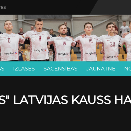
TES
AS
IZLASES
SACENSĪBAS
JAUNATNE
N
" LATVIJAS KAUSS H