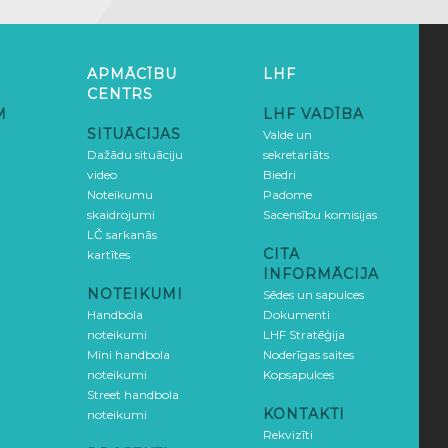
APMĀCĪBU
LHF
CENTRS
M
LHF VADĪBA
SITUĀCIJAS
Valde un
Dažādu situāciju
sekretariāts
video
Biedri
Noteikumu
Padome
skaidrojumi
Sacensību komisijas
LČ sarkanās
CITA
kartītes
INFORMĀCIJA
NOTEIKUMI
Sēdes un sapulces
Handbola
Dokumenti
noteikumi
LHF Stratēģija
Mini handbola
Noderīgas saites
noteikumi
Kopsapulces
Street handbola
KONTAKTI
noteikumi
Rekvizīti