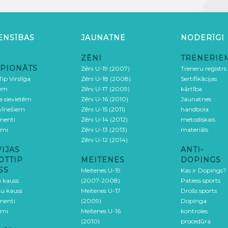
ENSĪBAS
JAUNATNE
NODERĪGI
ZĒNI
TRENERIE
PIONĀTS
Zēni U-19 (2007)
Treneru reģistrs
ip Virslīga
Zēni U-18 (2008)
Sertifikācijas
iem
Zēni U-17 (2009)
kārtība
ga sievietēm
Zēni U-16 (2010)
Jaunatnes
 vīriešiem
Zēni U-15 (2011)
handbola
menti
Zēni U-14 (2012)
metodiskais
umi
Zēni U-13 (2013)
materiāls
Zēni U-12 (2014)
VIJAS
ANTI-
OTTIP
MEITENES
DOPINGS
SS
Meitenes U-19
Kas ir Dopings?
u kauss
(2007-2008)
Patiess sports
šu kauss
Meitenes U-17
Drošs sports
menti
(2009)
Dopinga
umi
Meitenes U-16
kontroles
(2010)
procedūra