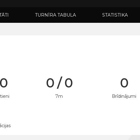
TĀTI
TURNĪRA TABULA
STATISTIKA
 0
0 / 0
0
tieni
7m
Brīdinājumi
ācijas