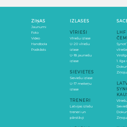
ZIŅAS
IZLASES
SAC
Jaunumi
VĪRIEŠI
LHF
Foto
ČEM
Video
Vīriešu izlase
Handbola
U-20 vīriešu
SynotT
Podkāsts
izlase
vīrieš
U-18 jauniešu
Virslī
izlase
1. līga
Doku
SIEVIETES
Ziņoj
Sieviešu izlase
LAT
U-17 meiteņu
SYN
izlase
KAU
TRENERI
Vīrieš
Latvijas izlašu
Sievie
treneri un
Doku
pārstāvji
Ziņoj