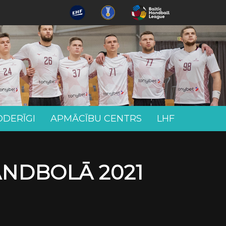
ODERĪGI
APMĀCĪBU CENTRS
LHF
ANDBOLĀ 2021