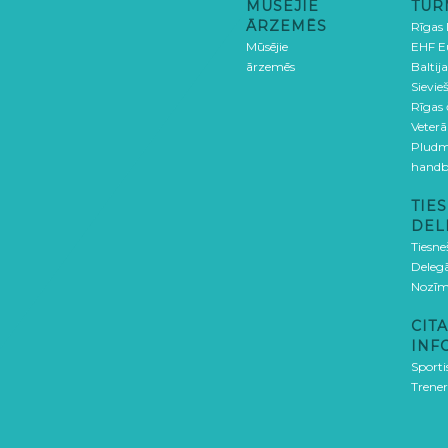
MŪSĒJIE
TUR
ĀRZEMĒS
Rīgas
Mūsējie
EHF E
ārzemēs
Baltija
Sievieš
Rīgas
Veterā
Pludm
handb
TIES
DEL
Tiesne
Delegā
Nozīm
CITA
INF
Sporti
Trener