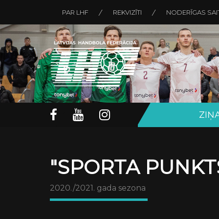
PAR LHF
REKVIZĪTI
NODERĪGAS SAI
ZIŅ
"SPORTA PUNKTS
2020./2021. gada sezona