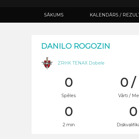
SĀKUMS
KALENDĀRS / REZUL
DANILO ROGOZIN
ZRHK TENAX Dobele
0
0 /
Spēles
Vārti / Me
0
0
2 min
Diskvalifik