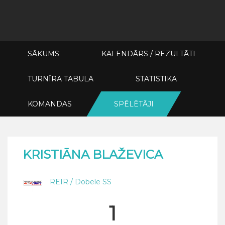
SĀKUMS
KALENDĀRS / REZULTĀTI
TURNĪRA TABULA
STATISTIKA
KOMANDAS
SPĒLĒTĀJI
KRISTIĀNA BLAŽEVICA
REIR / Dobele SS
1