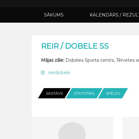
SĀKUMS
KALENDĀRS / REZUL
REIR / DOBELE SS
Mājas zāle:
Dobeles Sporta centrs, Tērvetes ie
reirdobele
SASTĀVS
STATISTIKA
SPĒLES