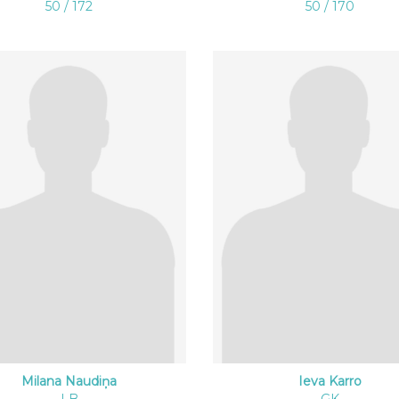
50 / 172
50 / 170
Milana Naudiņa
Ieva Karro
LB
GK