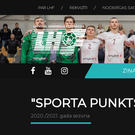
PAR LHF
REKVIZĪTI
NODERĪGAS SAI
ZIŅ
"SPORTA PUNKTS
2020./2021. gada sezona