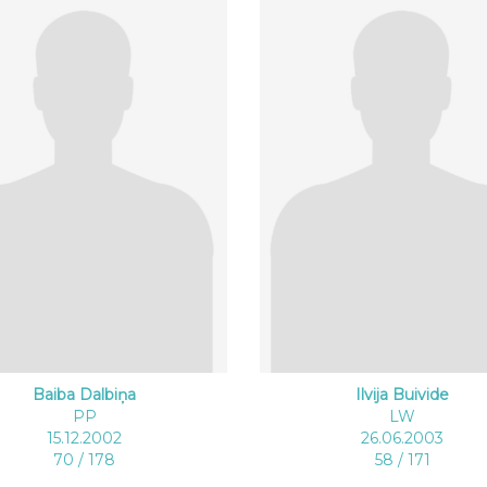
Baiba Dalbiņa
Ilvija Buivide
PP
LW
15.12.2002
26.06.2003
70 / 178
58 / 171