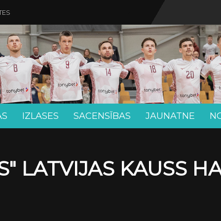
TES
AS
IZLASES
SACENSĪBAS
JAUNATNE
N
" LATVIJAS KAUSS H