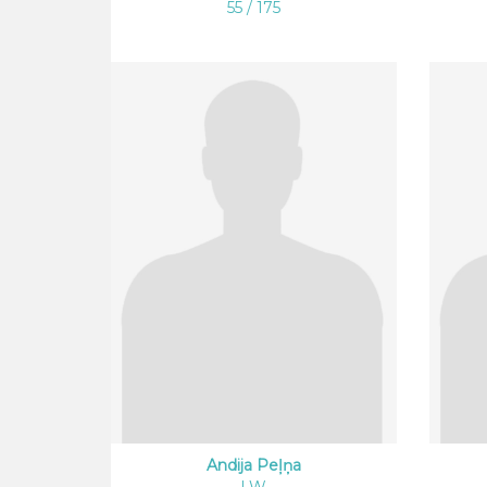
55 / 175
Andija Peļņa
LW