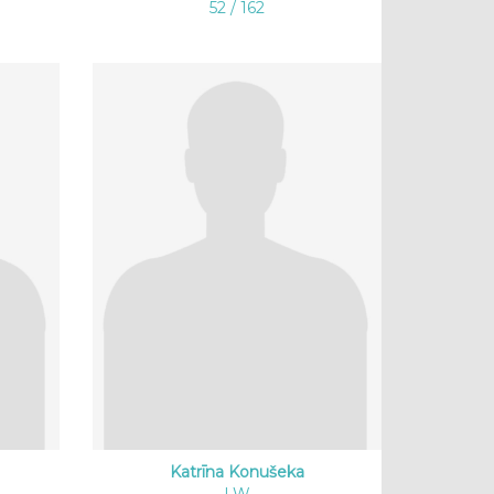
52 / 162
Katrīna Konušeka
LW