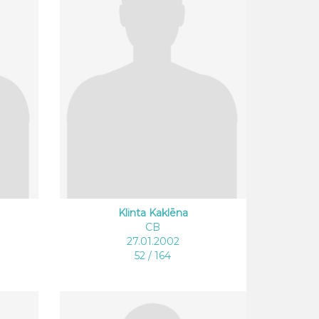
Klinta Kaklēna
CB
27.01.2002
52 / 164