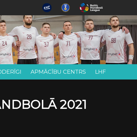
ODERĪGI
APMĀCĪBU CENTRS
LHF
ANDBOLĀ 2021