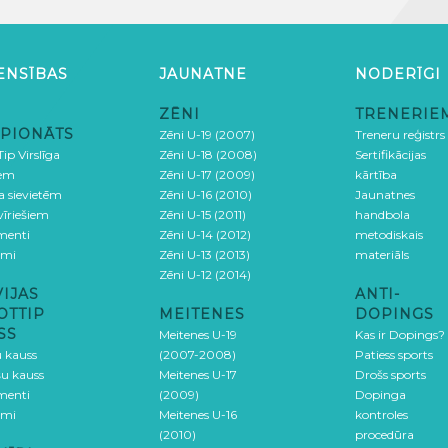
ENSĪBAS
JAUNATNE
NODERĪGI
ZĒNI
TRENERIE
PIONĀTS
Zēni U-19 (2007)
Treneru reģistrs
ip Virslīga
Zēni U-18 (2008)
Sertifikācijas
iem
Zēni U-17 (2009)
kārtība
ga sievietēm
Zēni U-16 (2010)
Jaunatnes
 vīriešiem
Zēni U-15 (2011)
handbola
menti
Zēni U-14 (2012)
metodiskais
umi
Zēni U-13 (2013)
materiāls
Zēni U-12 (2014)
VIJAS
ANTI-
OTTIP
MEITENES
DOPINGS
SS
Meitenes U-19
Kas ir Dopings?
u kauss
(2007-2008)
Patiess sports
šu kauss
Meitenes U-17
Drošs sports
menti
(2009)
Dopinga
umi
Meitenes U-16
kontroles
(2010)
procedūra