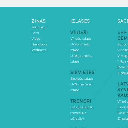
ZIŅAS
IZLASES
SAC
Jaunumi
VĪRIEŠI
LHF
Foto
ČEM
Video
Vīriešu izlase
Handbola
U-20 vīriešu
SynotT
Podkāsts
izlase
vīrieš
U-18 jauniešu
Virslī
izlase
1. līga
Doku
SIEVIETES
Ziņoj
Sieviešu izlase
LAT
U-17 meiteņu
SYN
izlase
KAU
TRENERI
Vīrieš
Latvijas izlašu
Sievie
treneri un
Doku
pārstāvji
Ziņoj