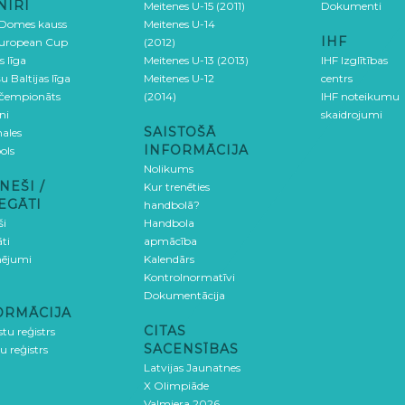
NĪRI
Meitenes U-15 (2011)
Dokumenti
 Domes kauss
Meitenes U-14
IHF
uropean Cup
(2012)
s līga
Meitenes U-13 (2013)
IHF Izglītības
u Baltijas līga
Meitenes U-12
centrs
 čempionāts
(2014)
IHF noteikumu
ni
skaidrojumi
SAISTOŠĀ
ales
INFORMĀCIJA
ols
Nolikums
NEŠI /
Kur trenēties
EGĀTI
handbolā?
ši
Handbola
ti
apmācība
ējumi
Kalendārs
Kontrolnormatīvi
Dokumentācija
ORMĀCIJA
CITAS
stu reģistrs
SACENSĪBAS
u reģistrs
Latvijas Jaunatnes
X Olimpiāde
Valmiera 2026