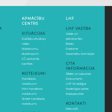
APMĀCĪBU
LHF
CENTRS
M
LHF VADĪBA
SITUĀCIJAS
Valde un
Dažādu situāciju
sekretariāts
video
Biedri
Noteikumu
Padome
skaidrojumi
Sacensību komisijas
LČ sarkanās
CITA
kartītes
INFORMĀCIJA
NOTEIKUMI
Sēdes un sapulces
Handbola
Dokumenti
noteikumi
LHF Stratēģija
Mini handbola
Noderīgas saites
noteikumi
Kopsapulces
Street handbola
KONTAKTI
noteikumi
Rekvizīti