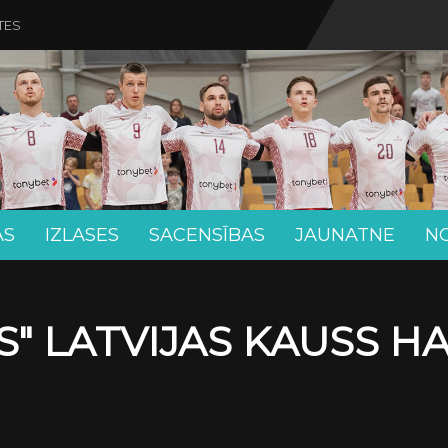
TES
AS
IZLASES
SACENSĪBAS
JAUNATNE
N
" LATVIJAS KAUSS H