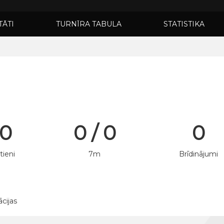
TĀTI
TURNĪRA TABULA
STATISTIKA
 0
0 / 0
0
tieni
7m
Brīdinājumi
ācijas