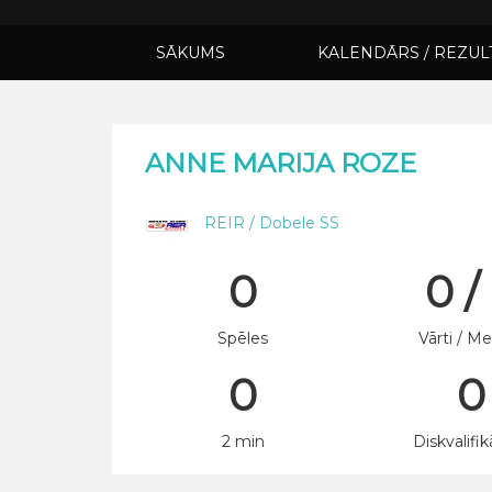
SĀKUMS
KALENDĀRS / REZUL
ANNE MARIJA ROZE
REIR / Dobele SS
0
0 /
Spēles
Vārti / Me
0
0
2 min
Diskvalifik