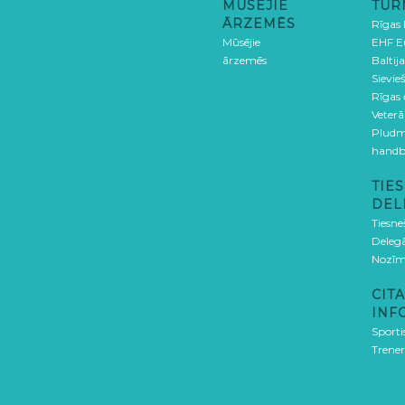
MŪSĒJIE
TUR
ĀRZEMĒS
Rīgas
Mūsējie
EHF E
ārzemēs
Baltija
Sievieš
Rīgas
Veterā
Pludm
handb
TIES
DEL
Tiesne
Delegā
Nozīm
CITA
INF
Sporti
Trener