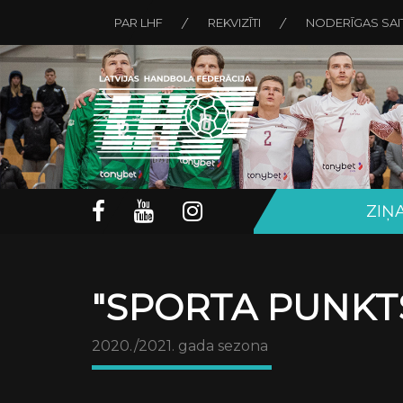
PAR LHF
REKVIZĪTI
NODERĪGAS SAI
ZIŅ
"SPORTA PUNKTS
2020./2021. gada sezona