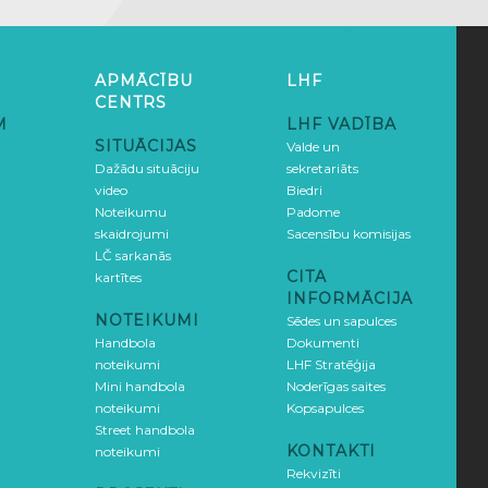
APMĀCĪBU
LHF
CENTRS
M
LHF VADĪBA
SITUĀCIJAS
Valde un
Dažādu situāciju
sekretariāts
video
Biedri
Noteikumu
Padome
skaidrojumi
Sacensību komisijas
LČ sarkanās
CITA
kartītes
INFORMĀCIJA
NOTEIKUMI
Sēdes un sapulces
Handbola
Dokumenti
noteikumi
LHF Stratēģija
Mini handbola
Noderīgas saites
noteikumi
Kopsapulces
Street handbola
KONTAKTI
noteikumi
Rekvizīti