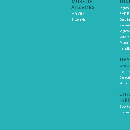
MŪSĒJIE
TUR
ĀRZEMĒS
Rīgas
Mūsējie
EHF E
ārzemēs
Baltija
Sievieš
Rīgas
Veterā
Pludm
handb
TIES
DEL
Tiesne
Delegā
Nozīm
CITA
INF
Sporti
Trener