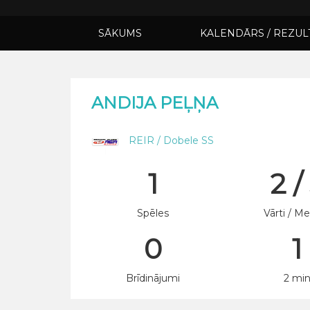
SĀKUMS
KALENDĀRS / REZUL
ANDIJA PEĻŅA
REIR / Dobele SS
1
2 /
Spēles
Vārti / Me
0
1
Brīdinājumi
2 mi