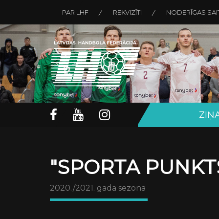
PAR LHF
REKVIZĪTI
NODERĪGAS SAI
ZIŅ
"SPORTA PUNKTS
2020./2021. gada sezona