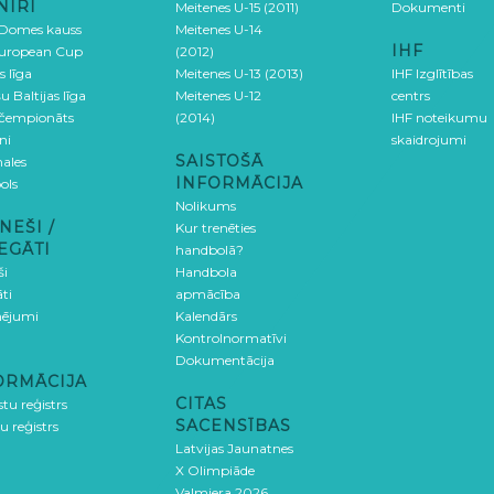
NĪRI
Meitenes U-15 (2011)
Dokumenti
 Domes kauss
Meitenes U-14
IHF
uropean Cup
(2012)
s līga
Meitenes U-13 (2013)
IHF Izglītības
u Baltijas līga
Meitenes U-12
centrs
 čempionāts
(2014)
IHF noteikumu
ni
skaidrojumi
SAISTOŠĀ
ales
INFORMĀCIJA
ols
Nolikums
NEŠI /
Kur trenēties
EGĀTI
handbolā?
ši
Handbola
ti
apmācība
ējumi
Kalendārs
Kontrolnormatīvi
Dokumentācija
ORMĀCIJA
CITAS
stu reģistrs
SACENSĪBAS
u reģistrs
Latvijas Jaunatnes
X Olimpiāde
Valmiera 2026