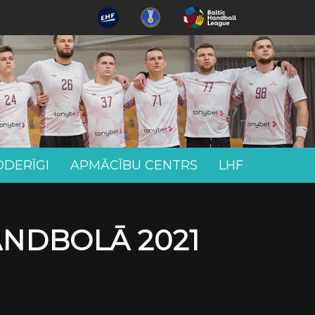
ODERĪGI
APMĀCĪBU CENTRS
LHF
ANDBOLĀ 2021