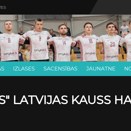
TES
AS
IZLASES
SACENSĪBAS
JAUNATNE
N
" LATVIJAS KAUSS H