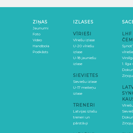
ZIŅAS
IZLASES
SAC
Jaunumi
VĪRIEŠI
LHF
Foto
ČEM
Video
Vīriešu izlase
Handbola
U-20 vīriešu
SynotT
Podkāsts
izlase
vīrieš
U-18 jauniešu
Virslī
izlase
1. līga
Doku
SIEVIETES
Ziņoj
Sieviešu izlase
LAT
U-17 meiteņu
SYN
izlase
KAU
TRENERI
Vīrieš
Latvijas izlašu
Sievie
treneri un
Doku
pārstāvji
Ziņoj