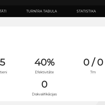
TĀTI
TURNĪRA TABULA
STATISTIKA
 5
40%
0 / 0
tieni
Efektivitāte
7m
0
n
Diskvalifikācijas