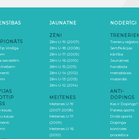
ENSĪBAS
JAUNATNE
NODERĪGI
ZĒNI
TRENERIE
PIONĀTS
Zēni U-19 (2007)
Treneru reģistrs
ip Virslīga
Zēni U-18 (2008)
Sertifikācijas
iem
Zēni U-17 (2009)
kārtība
ga sievietēm
Zēni U-16 (2010)
Jaunatnes
 vīriešiem
Zēni U-15 (2011)
handbola
menti
Zēni U-14 (2012)
metodiskais
umi
Zēni U-13 (2013)
materiāls
Zēni U-12 (2014)
VIJAS
ANTI-
OTTIP
MEITENES
DOPINGS
SS
Meitenes U-19
Kas ir Dopings?
u kauss
(2007-2008)
Patiess sports
šu kauss
Meitenes U-17
Drošs sports
menti
(2009)
Dopinga
umi
Meitenes U-16
kontroles
(2010)
procedūra