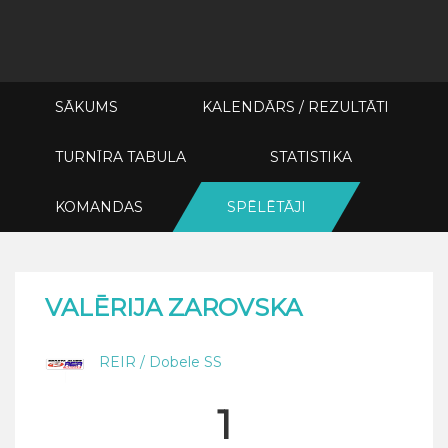
SĀKUMS
KALENDĀRS / REZULTĀTI
TURNĪRA TABULA
STATISTIKA
KOMANDAS
SPĒLĒTĀJI
VALĒRIJA ZAROVSKA
REIR / Dobele SS
1