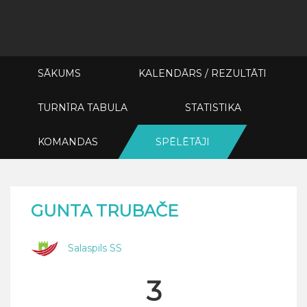
SĀKUMS
KALENDĀRS / REZULTĀTI
TURNĪRA TABULA
STATISTIKA
KOMANDAS
SPĒLĒTĀJI
GUNTA TRUBAČE
Salaspils SS
3