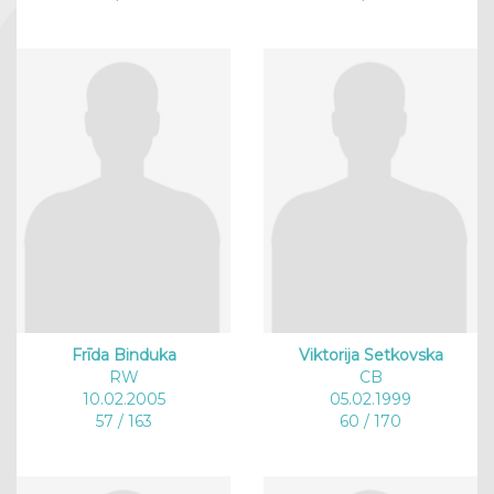
Frīda Binduka
Viktorija Setkovska
RW
CB
10.02.2005
05.02.1999
57 / 163
60 / 170