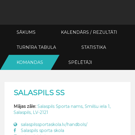
SĀKUMS
KALENDĀRS / REZULTĀTI
TURNĪRA TABULA
STATISTIKA
KOMANDAS
SPĒLĒTĀJI
SALASPILS SS
Mājas zāle:
Salaspils Sporta nams, Smilšu iela 1,
Salaspils, LV-2121
salaspilssportaskola.lv/handbols/
Salaspils sporta skola