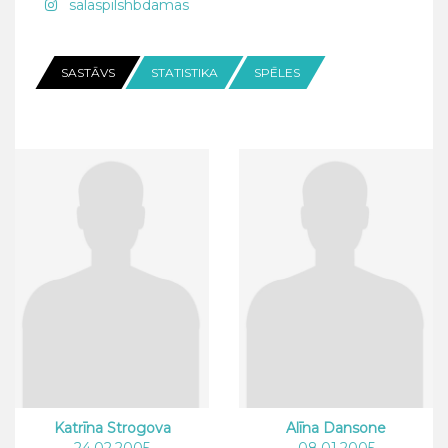
salaspilshbdamas
SASTĀVS
STATISTIKA
SPĒLES
Katrīna Strogova
Alīna Dansone
24.02.2005
08.01.2005