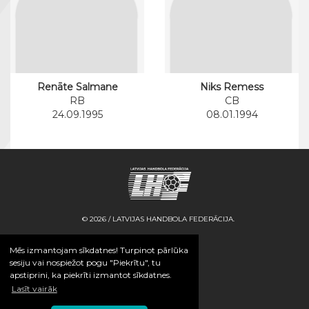
Renāte Salmane
Niks Remess
RB
CB
24.09.1995
08.01.1994
© 2026 / LATVIJAS HANDBOLA FEDERĀCIJA.
Mēs izmantojam sīkdatnes! Turpinot pārlūka
sesiju vai nospiežot pogu "Piekrītu", tu
apstiprini, ka piekrīti izmantot sīkdatnes.
Lasīt vairāk