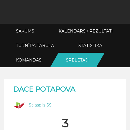
SĀKUMS
KALENDĀRS / REZULTĀTI
TURNĪRA TABULA
STATISTIKA
KOMANDAS
SPĒLĒTĀJI
DACE POTAPOVA
Salaspils SS
3