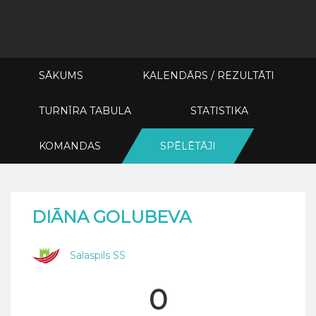
SĀKUMS
KALENDĀRS / REZULTĀTI
TURNĪRA TABULA
STATISTIKA
KOMANDAS
SPĒLĒTĀJI
DIĀNA GOLUBEVA
Salaspils SS
0