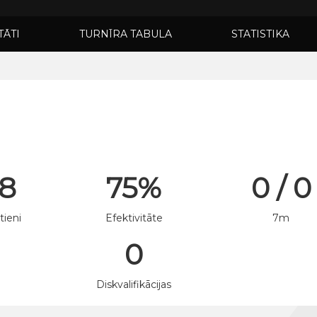
TĀTI
TURNĪRA TABULA
STATISTIKA
 8
75%
0 / 0
tieni
Efektivitāte
7m
0
n
Diskvalifikācijas