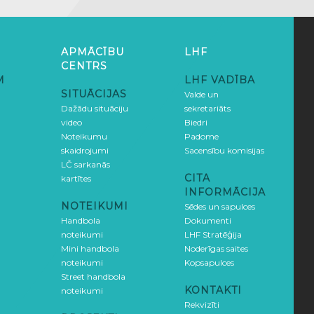
APMĀCĪBU
LHF
CENTRS
M
LHF VADĪBA
SITUĀCIJAS
Valde un
Dažādu situāciju
sekretariāts
video
Biedri
Noteikumu
Padome
skaidrojumi
Sacensību komisijas
LČ sarkanās
CITA
kartītes
INFORMĀCIJA
NOTEIKUMI
Sēdes un sapulces
Handbola
Dokumenti
noteikumi
LHF Stratēģija
Mini handbola
Noderīgas saites
noteikumi
Kopsapulces
Street handbola
KONTAKTI
noteikumi
Rekvizīti