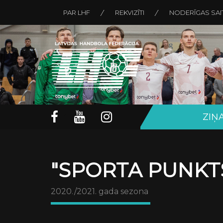
PAR LHF
REKVIZĪTI
NODERĪGAS SAI
ZIŅ
"SPORTA PUNKTS
2020./2021. gada sezona