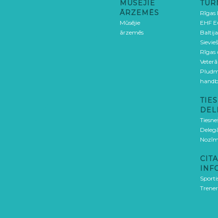
MŪSĒJIE
TUR
ĀRZEMĒS
Rīgas
Mūsējie
EHF E
ārzemēs
Baltija
Sievieš
Rīgas
Veterā
Pludm
handb
TIES
DEL
Tiesne
Delegā
Nozīm
CITA
INF
Sporti
Trener