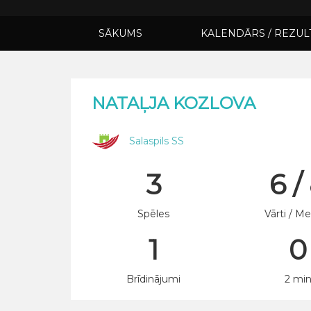
SĀKUMS
KALENDĀRS / REZUL
NATAĻJA KOZLOVA
Salaspils SS
3
6 /
Spēles
Vārti / Me
1
0
Brīdinājumi
2 mi