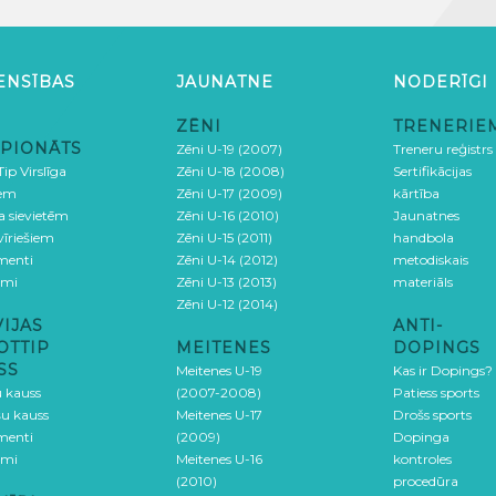
ENSĪBAS
JAUNATNE
NODERĪGI
ZĒNI
TRENERIE
PIONĀTS
Zēni U-19 (2007)
Treneru reģistrs
ip Virslīga
Zēni U-18 (2008)
Sertifikācijas
iem
Zēni U-17 (2009)
kārtība
ga sievietēm
Zēni U-16 (2010)
Jaunatnes
 vīriešiem
Zēni U-15 (2011)
handbola
menti
Zēni U-14 (2012)
metodiskais
umi
Zēni U-13 (2013)
materiāls
Zēni U-12 (2014)
VIJAS
ANTI-
OTTIP
MEITENES
DOPINGS
SS
Meitenes U-19
Kas ir Dopings?
u kauss
(2007-2008)
Patiess sports
šu kauss
Meitenes U-17
Drošs sports
menti
(2009)
Dopinga
umi
Meitenes U-16
kontroles
(2010)
procedūra