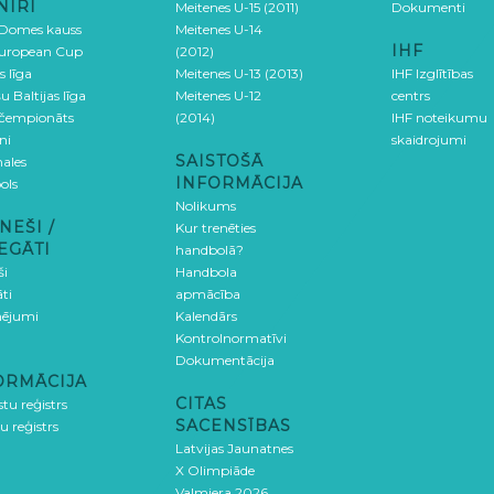
NĪRI
Meitenes U-15 (2011)
Dokumenti
 Domes kauss
Meitenes U-14
IHF
uropean Cup
(2012)
s līga
Meitenes U-13 (2013)
IHF Izglītības
u Baltijas līga
Meitenes U-12
centrs
 čempionāts
(2014)
IHF noteikumu
ni
skaidrojumi
SAISTOŠĀ
ales
INFORMĀCIJA
ols
Nolikums
NEŠI /
Kur trenēties
EGĀTI
handbolā?
ši
Handbola
ti
apmācība
ējumi
Kalendārs
Kontrolnormatīvi
Dokumentācija
ORMĀCIJA
CITAS
stu reģistrs
SACENSĪBAS
u reģistrs
Latvijas Jaunatnes
X Olimpiāde
Valmiera 2026