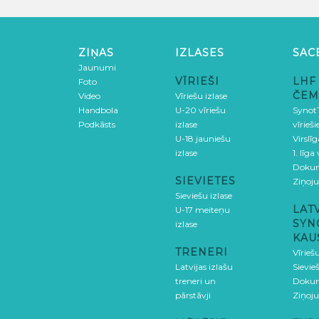
ZIŅAS
IZLASES
SAC
Jaunumi
VĪRIEŠI
LHF
Foto
ČEM
Video
Vīriešu izlase
Handbola
U-20 vīriešu
SynotT
Podkāsts
izlase
vīrieš
U-18 jauniešu
Virslī
izlase
1. līga
Doku
SIEVIETES
Ziņoj
Sieviešu izlase
LAT
U-17 meiteņu
SYN
izlase
KAU
TRENERI
Vīrieš
Latvijas izlašu
Sievie
treneri un
Doku
pārstāvji
Ziņoj