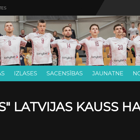
TES
AS
IZLASES
SACENSĪBAS
JAUNATNE
N
" LATVIJAS KAUSS H