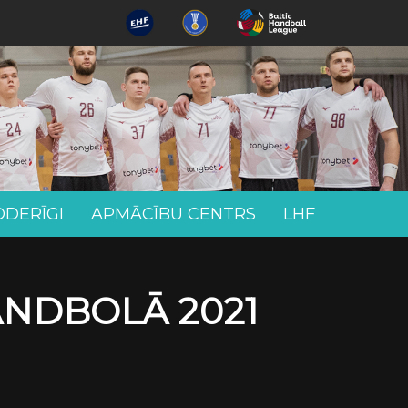
ODERĪGI
APMĀCĪBU CENTRS
LHF
ANDBOLĀ 2021