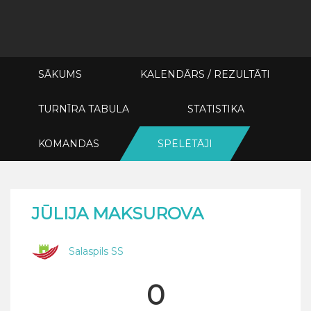
SĀKUMS
KALENDĀRS / REZULTĀTI
TURNĪRA TABULA
STATISTIKA
KOMANDAS
SPĒLĒTĀJI
JŪLIJA MAKSUROVA
Salaspils SS
0