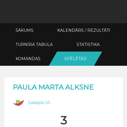
SĀKUMS
KALENDĀRS / REZULTĀTI
TURNĪRA TABULA
STATISTIKA
KOMANDAS
SPĒLĒTĀJI
PAULA MARTA ALKSNE
Salaspils SS
3