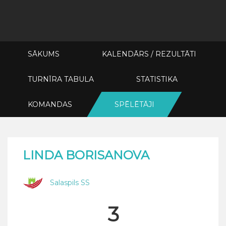
SĀKUMS
KALENDĀRS / REZULTĀTI
TURNĪRA TABULA
STATISTIKA
KOMANDAS
SPĒLĒTĀJI
LINDA BORISANOVA
Salaspils SS
3