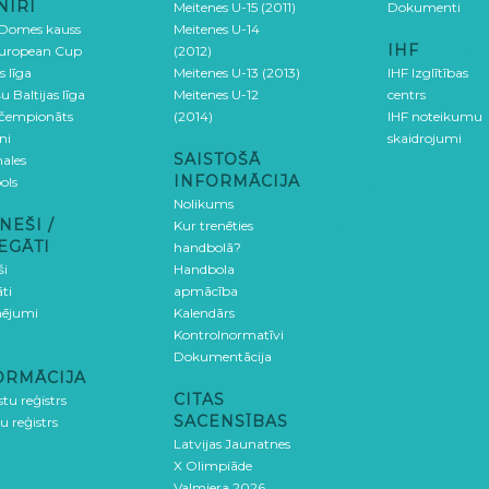
NĪRI
Meitenes U-15 (2011)
Dokumenti
 Domes kauss
Meitenes U-14
IHF
uropean Cup
(2012)
s līga
Meitenes U-13 (2013)
IHF Izglītības
u Baltijas līga
Meitenes U-12
centrs
 čempionāts
(2014)
IHF noteikumu
ni
skaidrojumi
SAISTOŠĀ
ales
INFORMĀCIJA
ols
Nolikums
NEŠI /
Kur trenēties
EGĀTI
handbolā?
ši
Handbola
ti
apmācība
ējumi
Kalendārs
Kontrolnormatīvi
Dokumentācija
ORMĀCIJA
CITAS
stu reģistrs
SACENSĪBAS
u reģistrs
Latvijas Jaunatnes
X Olimpiāde
Valmiera 2026