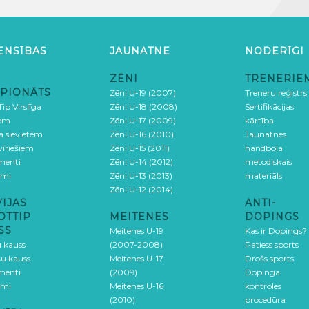
ENSĪBAS
JAUNATNE
NODERĪGI
ZĒNI
TRENERIE
PIONĀTS
Zēni U-19 (2007)
Treneru reģistrs
ip Virslīga
Zēni U-18 (2008)
Sertifikācijas
iem
Zēni U-17 (2009)
kārtība
ga sievietēm
Zēni U-16 (2010)
Jaunatnes
 vīriešiem
Zēni U-15 (2011)
handbola
menti
Zēni U-14 (2012)
metodiskais
umi
Zēni U-13 (2013)
materiāls
Zēni U-12 (2014)
VIJAS
ANTI-
OTTIP
MEITENES
DOPINGS
SS
Meitenes U-19
Kas ir Dopings?
u kauss
(2007-2008)
Patiess sports
šu kauss
Meitenes U-17
Drošs sports
menti
(2009)
Dopinga
umi
Meitenes U-16
kontroles
(2010)
procedūra