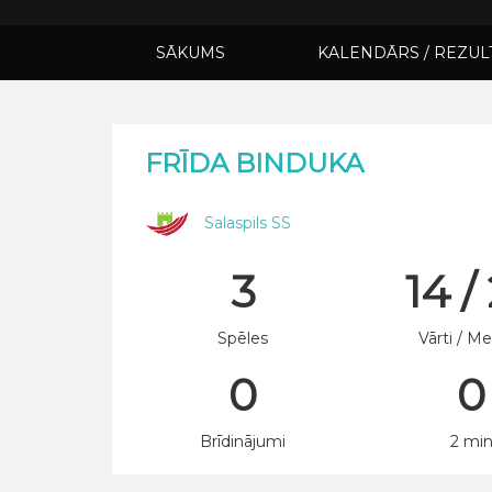
SĀKUMS
KALENDĀRS / REZUL
FRĪDA BINDUKA
Salaspils SS
3
14 /
Spēles
Vārti / Me
0
0
Brīdinājumi
2 mi