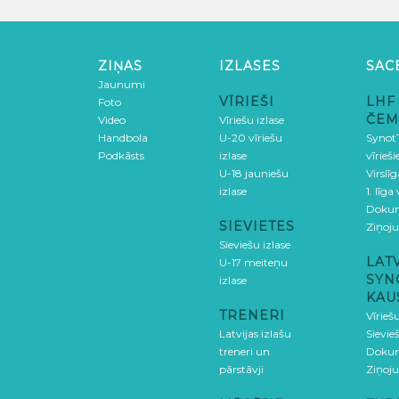
ZIŅAS
IZLASES
SAC
Jaunumi
VĪRIEŠI
LHF
Foto
ČEM
Video
Vīriešu izlase
Handbola
U-20 vīriešu
SynotT
Podkāsts
izlase
vīrieš
U-18 jauniešu
Virslī
izlase
1. līga
Doku
SIEVIETES
Ziņoj
Sieviešu izlase
LAT
U-17 meiteņu
SYN
izlase
KAU
TRENERI
Vīrieš
Latvijas izlašu
Sievie
treneri un
Doku
pārstāvji
Ziņoj