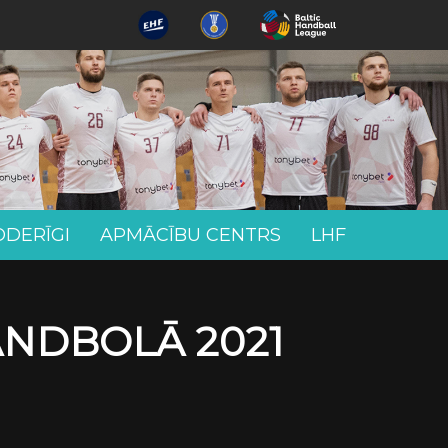
ODERĪGI
APMĀCĪBU CENTRS
LHF
ANDBOLĀ 2021