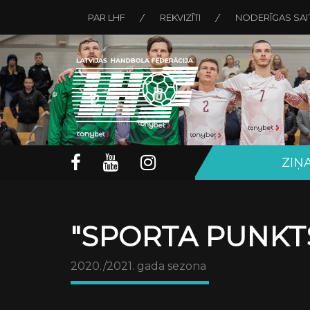
PAR LHF
REKVIZĪTI
NODERĪGAS SAI
ZIŅ
"SPORTA PUNKTS
2020./2021. gada sezona