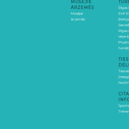
MŪSĒJIE
TUR
ĀRZEMĒS
Rīgas
Mūsējie
EHF E
ārzemēs
Baltija
Sievieš
Rīgas
Veterā
Pludm
handb
TIES
DEL
Tiesne
Delegā
Nozīm
CITA
INF
Sporti
Trener