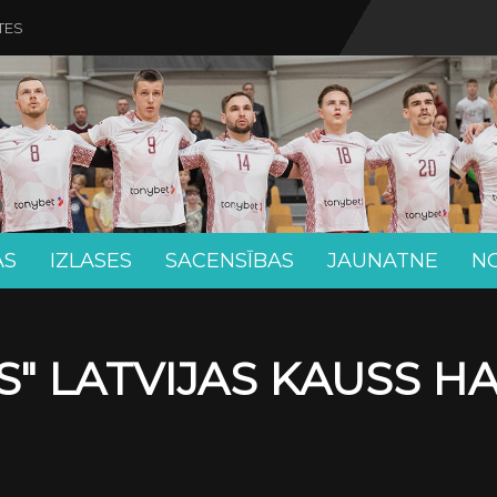
TES
AS
IZLASES
SACENSĪBAS
JAUNATNE
N
" LATVIJAS KAUSS H