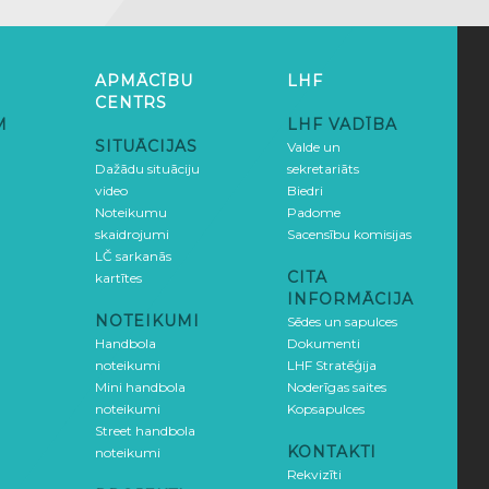
APMĀCĪBU
LHF
CENTRS
M
LHF VADĪBA
SITUĀCIJAS
Valde un
Dažādu situāciju
sekretariāts
video
Biedri
Noteikumu
Padome
skaidrojumi
Sacensību komisijas
LČ sarkanās
CITA
kartītes
INFORMĀCIJA
NOTEIKUMI
Sēdes un sapulces
Handbola
Dokumenti
noteikumi
LHF Stratēģija
Mini handbola
Noderīgas saites
noteikumi
Kopsapulces
Street handbola
KONTAKTI
noteikumi
Rekvizīti