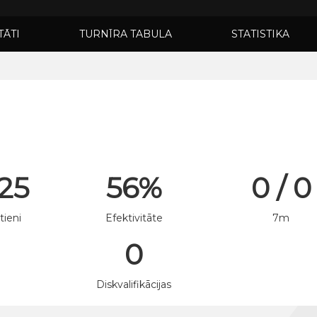
TĀTI
TURNĪRA TABULA
STATISTIKA
 25
56%
0 / 0
tieni
Efektivitāte
7m
0
n
Diskvalifikācijas