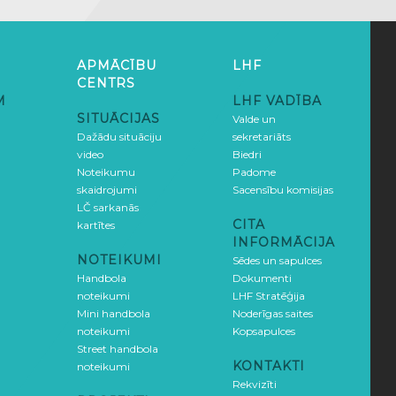
APMĀCĪBU
LHF
CENTRS
M
LHF VADĪBA
SITUĀCIJAS
Valde un
Dažādu situāciju
sekretariāts
video
Biedri
Noteikumu
Padome
skaidrojumi
Sacensību komisijas
LČ sarkanās
CITA
kartītes
INFORMĀCIJA
NOTEIKUMI
Sēdes un sapulces
Handbola
Dokumenti
noteikumi
LHF Stratēģija
Mini handbola
Noderīgas saites
noteikumi
Kopsapulces
Street handbola
KONTAKTI
noteikumi
Rekvizīti