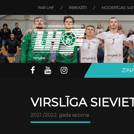
PAR LHF
REKVIZĪTI
NODERĪGAS SAI
ZIŅ
VIRSLĪGA SIEVI
2021./2022. gada sezona