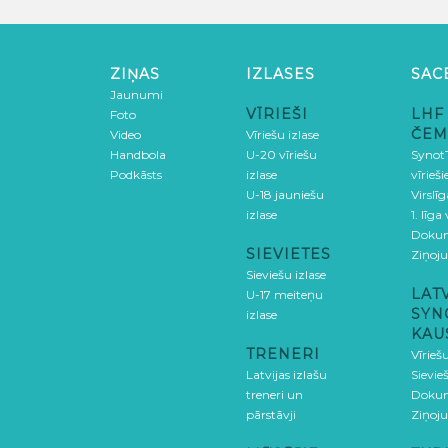
ZIŅAS
IZLASES
SAC
Jaunumi
VĪRIEŠI
LHF
Foto
ČEM
Video
Vīriešu izlase
Handbola
U-20 vīriešu
SynotT
Podkāsts
izlase
vīrieš
U-18 jauniešu
Virslī
izlase
1. līga
Doku
SIEVIETES
Ziņoj
Sieviešu izlase
LAT
U-17 meiteņu
SYN
izlase
KAU
TRENERI
Vīrieš
Latvijas izlašu
Sievie
treneri un
Doku
pārstāvji
Ziņoj