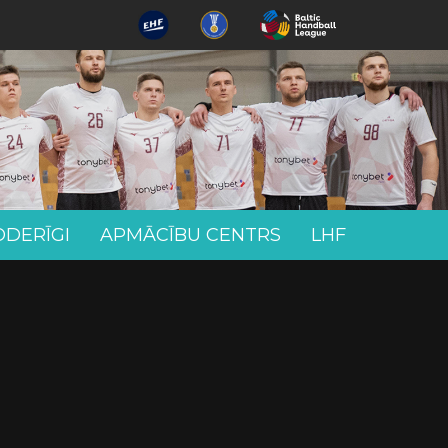
ODERĪGI
APMĀCĪBU CENTRS
LHF