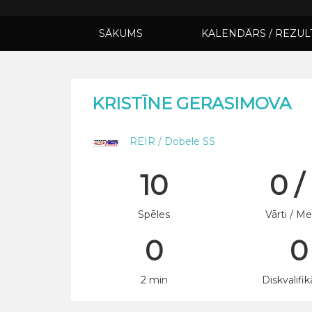
SĀKUMS
KALENDĀRS / REZUL
KRISTĪNE GERASIMOVA
REIR / Dobele SS
10
0 /
Spēles
Vārti / Me
0
0
2 min
Diskvalifik