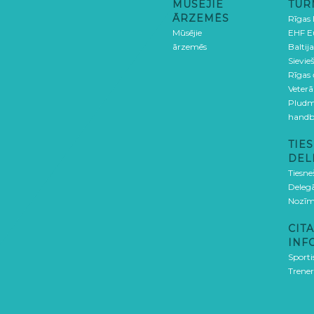
MŪSĒJIE
TUR
ĀRZEMĒS
Rīgas
Mūsējie
EHF E
ārzemēs
Baltija
Sievieš
Rīgas
Veterā
Pludm
handb
TIES
DEL
Tiesne
Delegā
Nozīm
CITA
INF
Sporti
Trener