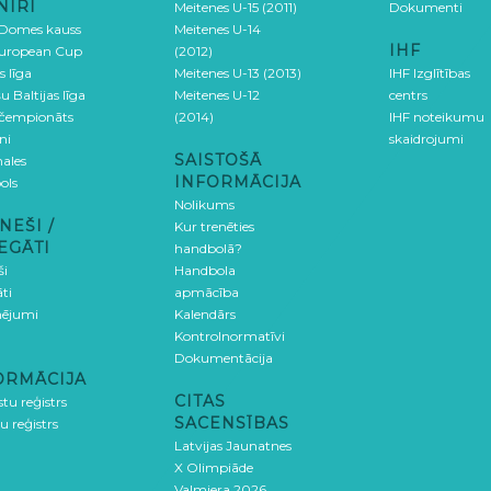
NĪRI
Meitenes U-15 (2011)
Dokumenti
 Domes kauss
Meitenes U-14
IHF
uropean Cup
(2012)
s līga
Meitenes U-13 (2013)
IHF Izglītības
u Baltijas līga
Meitenes U-12
centrs
 čempionāts
(2014)
IHF noteikumu
ni
skaidrojumi
SAISTOŠĀ
ales
INFORMĀCIJA
ols
Nolikums
NEŠI /
Kur trenēties
EGĀTI
handbolā?
ši
Handbola
ti
apmācība
ējumi
Kalendārs
Kontrolnormatīvi
Dokumentācija
ORMĀCIJA
CITAS
stu reģistrs
SACENSĪBAS
u reģistrs
Latvijas Jaunatnes
X Olimpiāde
Valmiera 2026