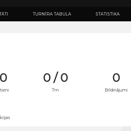
TĀTI
TURNĪRA TABULA
STATISTIKA
 0
0 / 0
0
tieni
7m
Brīdinājumi
ācijas