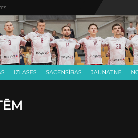
TES
AS
IZLASES
SACENSĪBAS
JAUNATNE
N
ETĒM