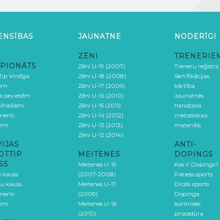
ENSĪBAS
JAUNATNE
NODERĪGI
ZĒNI
TRENERIE
PIONĀTS
Zēni U-19 (2007)
Treneru reģistrs
ip Virslīga
Zēni U-18 (2008)
Sertifikācijas
iem
Zēni U-17 (2009)
kārtība
ga sievietēm
Zēni U-16 (2010)
Jaunatnes
 vīriešiem
Zēni U-15 (2011)
handbola
menti
Zēni U-14 (2012)
metodiskais
umi
Zēni U-13 (2013)
materiāls
Zēni U-12 (2014)
VIJAS
ANTI-
OTTIP
MEITENES
DOPINGS
SS
Meitenes U-19
Kas ir Dopings?
u kauss
(2007-2008)
Patiess sports
šu kauss
Meitenes U-17
Drošs sports
menti
(2009)
Dopinga
umi
Meitenes U-16
kontroles
(2010)
procedūra