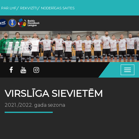
PAR LHF
REKVIZĪTI
NODERĪGAS SAITES
Togg
navig
VIRSLĪGA SIEVIETĒM
2021./2022. gada sezona