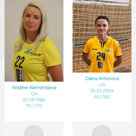
Diāna Antonova
LW
Kristīne Klementjeva
05.02.2004
GK
45 / 160
22.09.1986
75 / 170