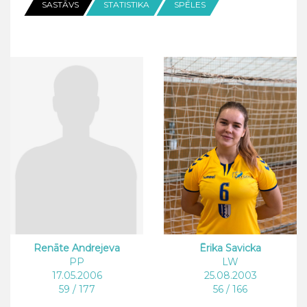
SASTĀVS
STATISTIKA
SPĒLES
Ērika Savicka
Renāte Andrejeva
LW
PP
25.08.2003
17.05.2006
56 / 166
59 / 177