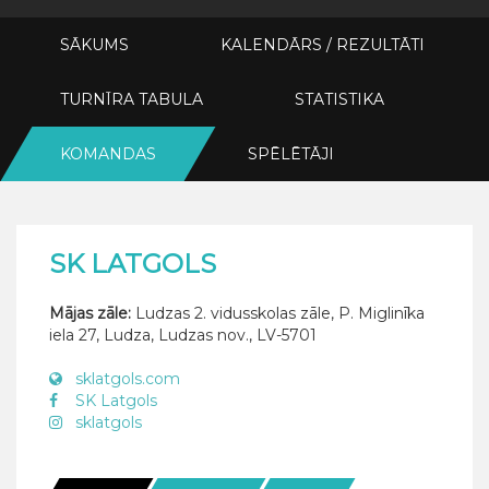
SĀKUMS
KALENDĀRS / REZULTĀTI
TURNĪRA TABULA
STATISTIKA
KOMANDAS
SPĒLĒTĀJI
SK LATGOLS
Mājas zāle:
Ludzas 2. vidusskolas zāle, P. Miglinīka
iela 27, Ludza, Ludzas nov., LV-5701
sklatgols.com
SK Latgols
sklatgols