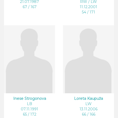
21.07.1987
RW / LW
67 / 167
11.12.2001
54 / 171
Inese Strogonova
Loreta Kaupuža
LB
LW
07.11.1991
13.11.2006
65 / 172
66 / 166