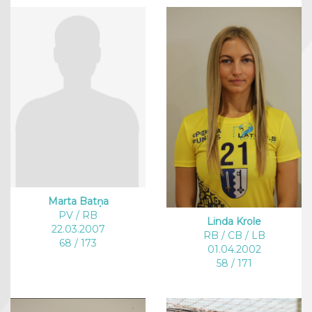
Marta Batņa
PV / RB
Linda Krole
22.03.2007
RB / CB / LB
68 / 173
01.04.2002
58 / 171