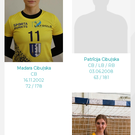
Patrīcija Cibuļska
CB / LB / RB
Madara Cibuļska
03.06.2008
CB
63 / 181
16.11.2002
72 / 178