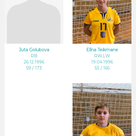
Elīna Teikmane
Juta Golubova
RW,LW
RB
19.04.1996
26.12.1996
53 / 165
59 / 173