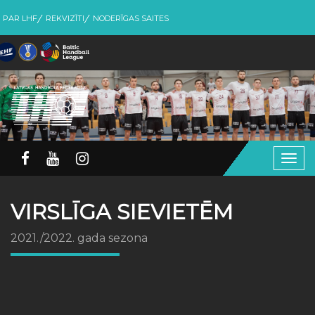
PAR LHF
REKVIZĪTI
NODERĪGAS SAITES
Togg
navig
VIRSLĪGA SIEVIETĒM
2021./2022. gada sezona