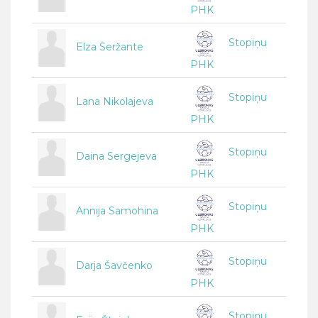
PHK
Stopiņu
Elza Seržante
PHK
Stopiņu
Lana Nikolajeva
PHK
Stopiņu
Daina Sergejeva
PHK
Stopiņu
Annija Samohina
PHK
Stopiņu
Darja Šavčenko
PHK
Stopiņu