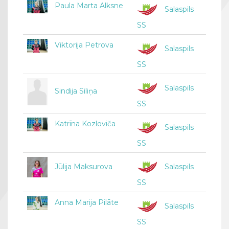
Paula Marta Alksne
Salaspils
SS
Viktorija Petrova
Salaspils
SS
Salaspils
Sindija Siliņa
SS
Katrīna Kozloviča
Salaspils
SS
Jūlija Maksurova
Salaspils
SS
Anna Marija Pilāte
Salaspils
SS