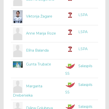
LSPA
Viktorija Žagare
LSPA
Anne Marija Roze
LSPA
Elīna Balanda
Gunta Trubače
Salaspils
SS
Salaspils
Margarita
SS
Drebenieka
Salaspils
Diāna Golubeva