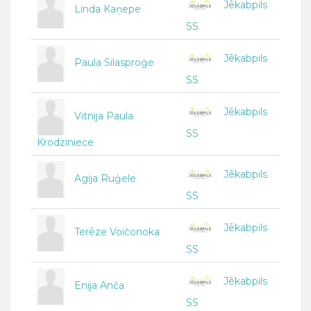
Jēkabpils
Linda Kaņepe
SS
Jēkabpils
Paula Silasproģe
SS
Jēkabpils
Vitnija Paula
SS
Krodziniece
Jēkabpils
Agija Ruģele
SS
Jēkabpils
Terēze Voičonoka
SS
Jēkabpils
Enija Anča
SS