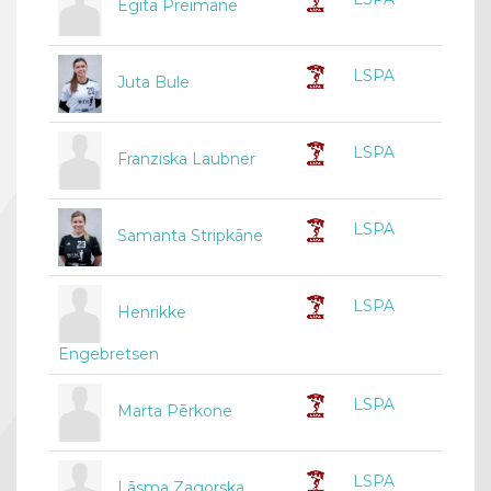
Egita Preimane
LSPA
Juta Bule
LSPA
Franziska Laubner
LSPA
Samanta Stripkāne
LSPA
Henrikke
Engebretsen
LSPA
Marta Pērkone
LSPA
Lāsma Zagorska