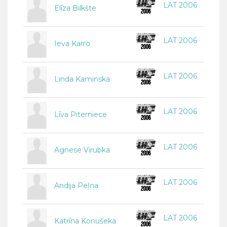
LAT 2006
Elīza Bilkšte
LAT 2006
Ieva Karro
LAT 2006
Linda Kaminska
LAT 2006
Līva Piterniece
LAT 2006
Agnese Virubka
LAT 2006
Andija Peļņa
LAT 2006
Katrīna Konušeka