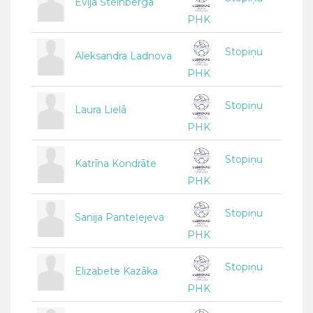
Evija Šteinberga
PHK
Stopiņu
Aleksandra Ladnova
PHK
Stopiņu
Laura Lielā
PHK
Stopiņu
Katrīna Kondrāte
PHK
Stopiņu
Sanija Panteļejeva
PHK
Stopiņu
Elizabete Kazāka
PHK