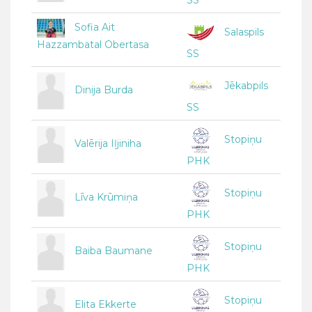
SS
Sofia Ait
Salaspils
Hazzambatal Obertasa
SS
Jēkabpils
Dinija Burda
SS
Stopiņu
Valērija Iļjiniha
PHK
Stopiņu
Līva Krūmiņa
PHK
Stopiņu
Baiba Baumane
PHK
Stopiņu
Elita Ekkerte