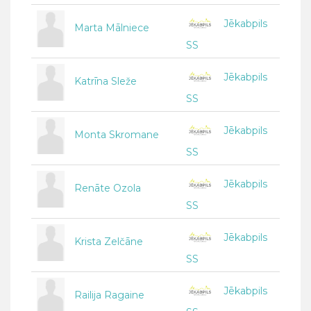
Jēkabpils
Marta Mālniece
SS
Jēkabpils
Katrīna Sleže
SS
Jēkabpils
Monta Skromane
SS
Jēkabpils
Renāte Ozola
SS
Jēkabpils
Krista Zelčāne
SS
Jēkabpils
Railija Ragaine