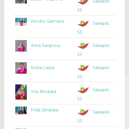
Salaspils
SS
Renāte Salmane
Salaspils
SS
Arina Šarapova
Salaspils
SS
Krista Liepa
Salaspils
SS
Salaspils
Vita Binduka
SS
Frīda Binduka
Salaspils
SS