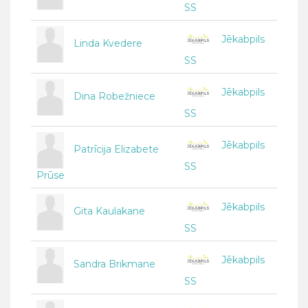
SS
Jēkabpils
Linda Kvedere
SS
Jēkabpils
Dina Robežniece
SS
Jēkabpils
Patrīcija Elizabete
SS
Prūse
Jēkabpils
Gita Kaulakane
SS
Jēkabpils
Sandra Brikmane
SS