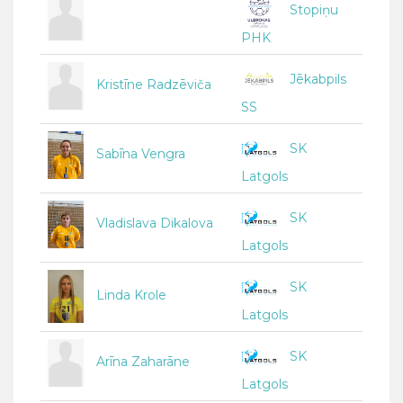
Stopiņu
PHK
Jēkabpils
Kristīne Radzēviča
SS
SK
Sabīna Vengra
Latgols
SK
Vladislava Dikalova
Latgols
SK
Linda Krole
Latgols
SK
Arīna Zaharāne
Latgols