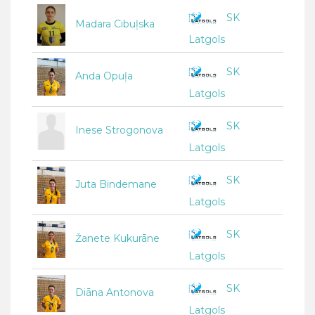
SK
Madara Cibuļska
Latgols
SK
Anda Opuļa
Latgols
SK
Inese Strogonova
Latgols
SK
Juta Bindemane
Latgols
SK
Žanete Kukurāne
Latgols
SK
Diāna Antonova
Latgols