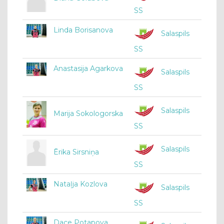
SS
Linda Borisanova
Salaspils
SS
Anastasija Agarkova
Salaspils
SS
Salaspils
Marija Sokologorska
SS
Salaspils
Ērika Sirsniņa
SS
Nataļja Kozlova
Salaspils
SS
Dace Potapova