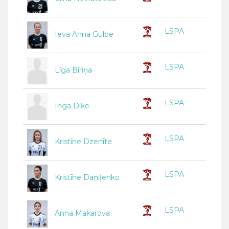
LSPA
Ieva Anna Gulbe
LSPA
Līga Bīriņa
LSPA
Inga Dīķe
LSPA
Kristīne Dzenīte
LSPA
Kristīne Daņiļenko
LSPA
Anna Makarova