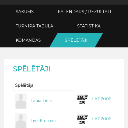
SĀKUMS
KALENDĀRS / REZULTĀTI
TURNĪRA TABULA
STATISTIKA
KOMANDAS
SPĒLĒTĀJI
SPĒLĒTĀJI
Spēlētājs
LAT 2006
Laura Lielā
LAT 2006
Līva Krūmiņa