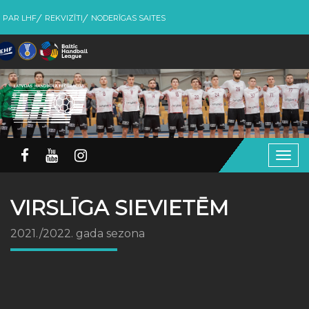
PAR LHF
REKVIZĪTI
NODERĪGAS SAITES
Togg
navig
VIRSLĪGA SIEVIETĒM
2021./2022. gada sezona