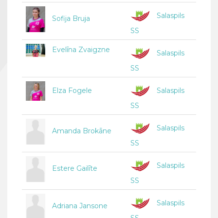
Salaspils
Sofija Bruja
SS
Evelīna Zvaigzne
Salaspils
SS
Elza Fogele
Salaspils
SS
Salaspils
Amanda Brokāne
SS
Salaspils
Estere Gailīte
SS
Salaspils
Adriana Jansone