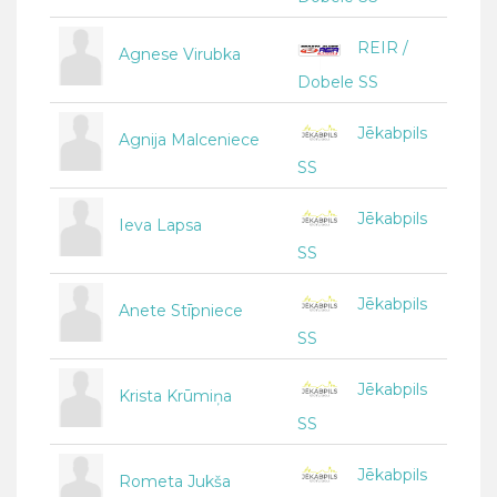
REIR /
Agnese Virubka
Dobele SS
Jēkabpils
Agnija Malceniece
SS
Jēkabpils
Ieva Lapsa
SS
Jēkabpils
Anete Stīpniece
SS
Jēkabpils
Krista Krūmiņa
SS
Jēkabpils
Rometa Jukša