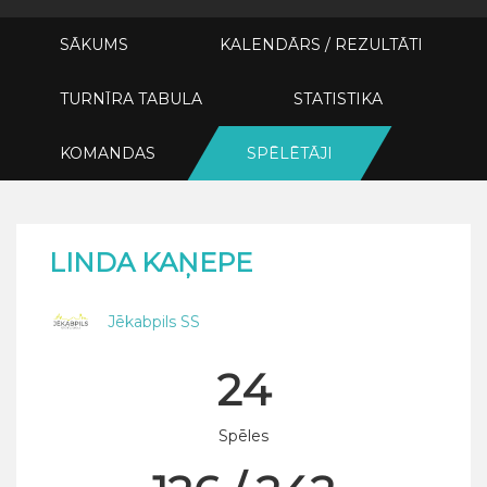
SĀKUMS
KALENDĀRS / REZULTĀTI
TURNĪRA TABULA
STATISTIKA
KOMANDAS
SPĒLĒTĀJI
LINDA KAŅEPE
Jēkabpils SS
24
Spēles