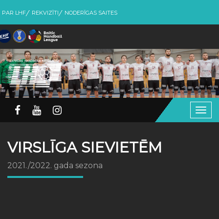
PAR LHF
REKVIZĪTI
NODERĪGAS SAITES
Togg
navig
VIRSLĪGA SIEVIETĒM
2021./2022. gada sezona