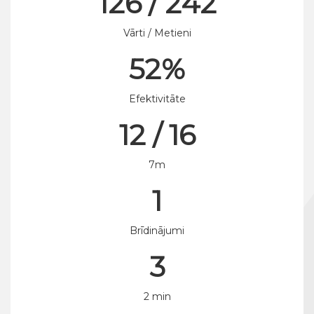
126 / 242
Vārti / Metieni
52%
Efektivitāte
12 / 16
7m
1
Brīdinājumi
3
2 min