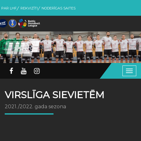
PAR LHF
REKVIZĪTI
NODERĪGAS SAITES
Togg
navig
VIRSLĪGA SIEVIETĒM
2021./2022. gada sezona