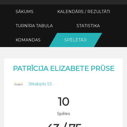
SĀKUMS
KALENDĀRS / REZULTĀTI
TURNĪRA TABULA
STATISTIKA
KOMANDAS
SPĒLĒTĀJI
PATRĪCIJA ELIZABETE PRŪSE
Jēkabpils SS
10
Spēles