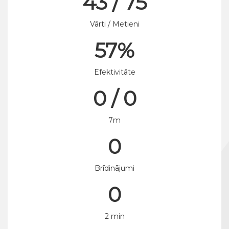
43 / 75
Vārti / Metieni
57%
Efektivitāte
0 / 0
7m
0
Brīdinājumi
0
2 min