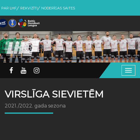
PAR LHF
REKVIZĪTI
NODERĪGAS SAITES
Togg
navig
VIRSLĪGA SIEVIETĒM
2021./2022. gada sezona