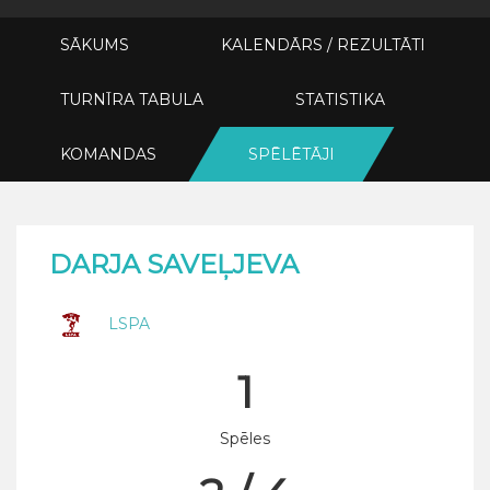
SĀKUMS
KALENDĀRS / REZULTĀTI
TURNĪRA TABULA
STATISTIKA
KOMANDAS
SPĒLĒTĀJI
DARJA SAVEĻJEVA
LSPA
1
Spēles