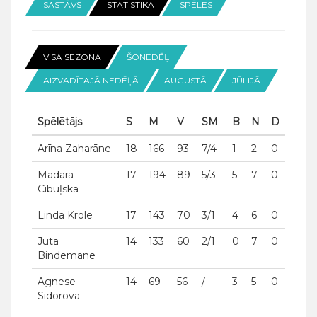
SASTĀVS
STATISTIKA
SPĒLES
VISA SEZONA
ŠONEDĒĻ
AIZVADĪTAJĀ NEDĒĻĀ
AUGUSTĀ
JŪLIJĀ
Spēlētājs
S
M
V
SM
B
N
D
Arīna Zaharāne
18
166
93
7/4
1
2
0
Madara
17
194
89
5/3
5
7
0
Cibuļska
Linda Krole
17
143
70
3/1
4
6
0
Juta
14
133
60
2/1
0
7
0
Bindemane
Agnese
14
69
56
/
3
5
0
Sidorova