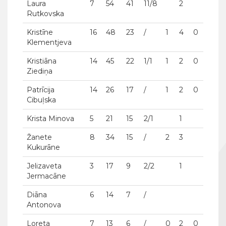
Laura
7
54
41
11/8
2
Rutkovska
Kristīne
16
48
23
/
1
4
0
Klementjeva
Kristiāna
14
45
22
1/1
1
2
0
Ziediņa
Patrīcija
14
26
17
/
1
2
0
Cibuļska
Krista Minova
5
21
15
2/1
1
Žanete
8
34
15
/
2
3
Kukurāne
Jelizaveta
3
17
9
2/2
1
Jermacāne
Diāna
6
14
7
/
Antonova
Loreta
7
13
6
/
0
2
0