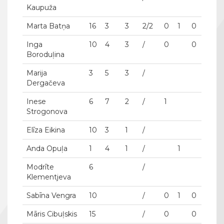
Kaupuža
Marta Batņa
16
3
3
2/2
0
1
0
Inga
10
4
3
/
0
0
Boroduļina
Marija
3
5
3
/
Dergačeva
Inese
6
7
2
/
1
Strogonova
Elīza Eikina
10
3
1
/
Anda Opuļa
1
4
1
/
1
Modrīte
6
/
Klementjeva
Sabīna Vengra
10
/
0
1
0
Māris Cibuļskis
15
/
0
0