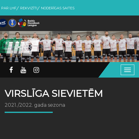
PAR LHF
REKVIZĪTI
NODERĪGAS SAITES
Togg
navig
VIRSLĪGA SIEVIETĒM
2021./2022. gada sezona