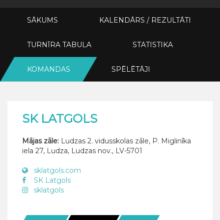
SĀKUMS
KALENDĀRS / REZULTĀTI
TURNĪRA TABULA
STATISTIKA
KOMANDAS
SPĒLĒTĀJI
SK LATGOLS
Mājas zāle:
Ludzas 2. vidusskolas zāle, P. Miglinīka
iela 27, Ludza, Ludzas nov., LV-5701
sklatgols.com
SK Latgols
sklatgols