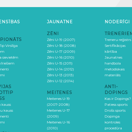
ENSĪBAS
JAUNATNE
NODERĪGI
ZĒNI
TRENERIE
PIONĀTS
Zēni U-19 (2007)
Treneru reģistrs
ip Virslīga
Zēni U-18 (2008)
Sertifikācijas
iem
Zēni U-17 (2009)
kārtība
ga sievietēm
Zēni U-16 (2010)
Jaunatnes
 vīriešiem
Zēni U-15 (2011)
handbola
menti
Zēni U-14 (2012)
metodiskais
umi
Zēni U-13 (2013)
materiāls
Zēni U-12 (2014)
VIJAS
ANTI-
OTTIP
MEITENES
DOPINGS
SS
Meitenes U-19
Kas ir Dopings?
u kauss
(2007-2008)
Patiess sports
šu kauss
Meitenes U-17
Drošs sports
menti
(2009)
Dopinga
umi
Meitenes U-16
kontroles
(2010)
procedūra