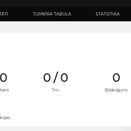
TĀTI
TURNĪRA TABULA
STATISTIKA
 0
0 / 0
0
tieni
7m
Brīdinājumi
ācijas