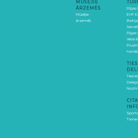
MŪSĒJIE
TUR
ĀRZEMĒS
Rīgas
Mūsējie
EHF E
ārzemēs
Baltija
Sievieš
Rīgas
Veterā
Pludm
handb
TIES
DEL
Tiesne
Delegā
Nozīm
CITA
INF
Sporti
Trener