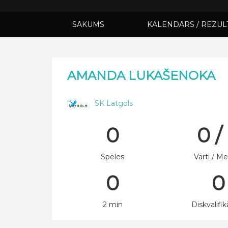
SĀKUMS
KALENDĀRS / REZUL
AMANDA LUKAŠENOKA
SK Latgols
0
0 /
Spēles
Vārti / Me
0
0
2 min
Diskvalifik