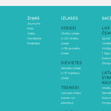
ZIŅAS
IZLASES
SAC
Jaunumi
VĪRIEŠI
LHF
Foto
ČEM
Video
Vīriešu izlase
Handbola
U-20 vīriešu
SynotT
Podkāsts
izlase
vīrieš
U-18 jauniešu
Virslī
izlase
1. līga
Doku
SIEVIETES
Ziņoj
Sieviešu izlase
LAT
U-17 meiteņu
SYN
izlase
KAU
TRENERI
Vīrieš
Latvijas izlašu
Sievie
treneri un
Doku
pārstāvji
Ziņoj