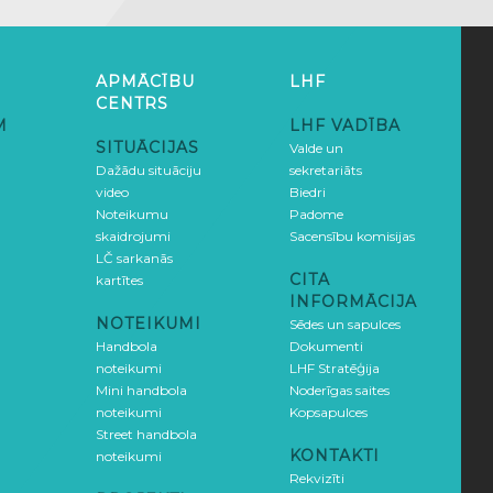
APMĀCĪBU
LHF
CENTRS
M
LHF VADĪBA
SITUĀCIJAS
Valde un
Dažādu situāciju
sekretariāts
video
Biedri
Noteikumu
Padome
skaidrojumi
Sacensību komisijas
LČ sarkanās
CITA
kartītes
INFORMĀCIJA
NOTEIKUMI
Sēdes un sapulces
Handbola
Dokumenti
noteikumi
LHF Stratēģija
Mini handbola
Noderīgas saites
noteikumi
Kopsapulces
Street handbola
KONTAKTI
noteikumi
Rekvizīti