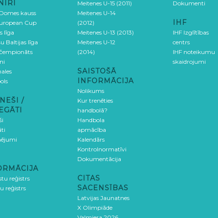
NĪRI
Meitenes U-15 (2011)
Dokumenti
 Domes kauss
Meitenes U-14
IHF
uropean Cup
(2012)
s līga
Meitenes U-13 (2013)
IHF Izglītības
u Baltijas līga
Meitenes U-12
centrs
 čempionāts
(2014)
IHF noteikumu
ni
skaidrojumi
SAISTOŠĀ
ales
INFORMĀCIJA
ols
Nolikums
NEŠI /
Kur trenēties
EGĀTI
handbolā?
ši
Handbola
ti
apmācība
ējumi
Kalendārs
Kontrolnormatīvi
Dokumentācija
ORMĀCIJA
CITAS
stu reģistrs
SACENSĪBAS
u reģistrs
Latvijas Jaunatnes
X Olimpiāde
Valmiera 2026