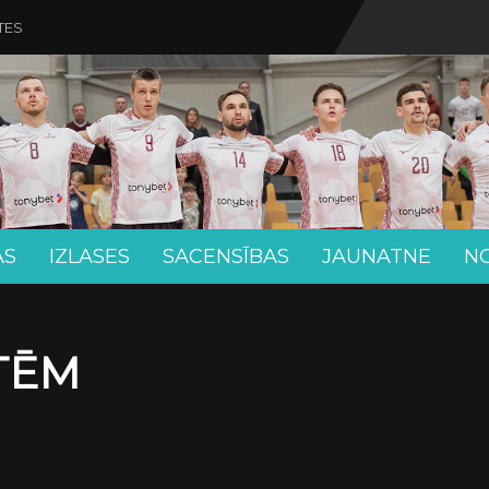
TES
AS
IZLASES
SACENSĪBAS
JAUNATNE
N
ETĒM