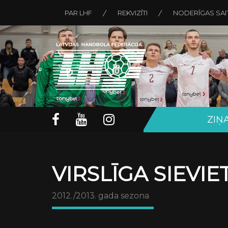
PAR LHF
REKVIZĪTI
NODERĪGAS SAI
ZIŅ
VIRSLĪGA SIEVI
2012./2013. gada sezona