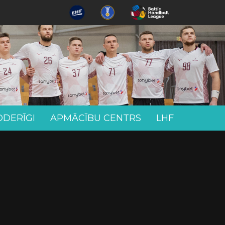
ODERĪGI
APMĀCĪBU CENTRS
LHF