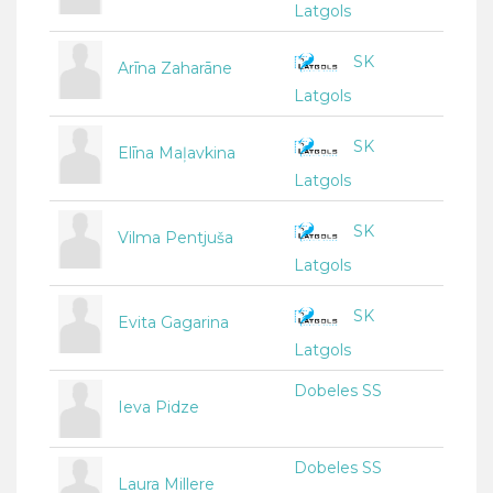
Latgols
SK
Arīna Zaharāne
Latgols
SK
Elīna Maļavkina
Latgols
SK
Vilma Pentjuša
Latgols
SK
Evita Gagarina
Latgols
Dobeles SS
Ieva Pidze
Dobeles SS
Laura Millere