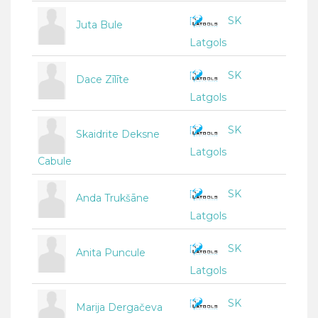
SK
Juta Bule
Latgols
SK
Dace Zīlīte
Latgols
SK
Skaidrite Deksne
Latgols
Cabule
SK
Anda Trukšāne
Latgols
SK
Anita Puncule
Latgols
SK
Marija Dergačeva