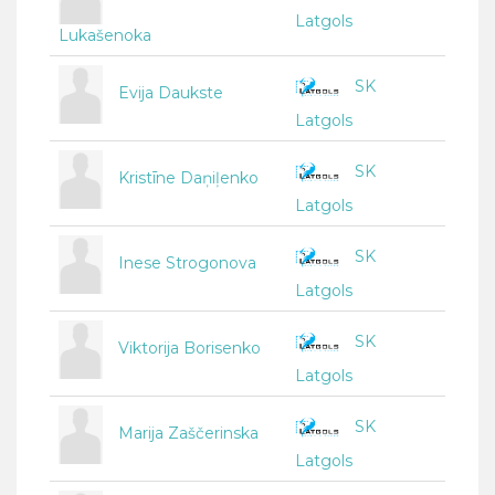
Latgols
Lukašenoka
SK
Evija Daukste
Latgols
SK
Kristīne Daņiļenko
Latgols
SK
Inese Strogonova
Latgols
SK
Viktorija Borisenko
Latgols
SK
Marija Zaščerinska
Latgols