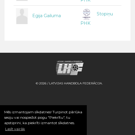
PHK
Stopiņu
Egija Gailuma
PHK
© 2026 / LATVIJAS HANDBOLA FEDERĀCIJA.
Mēs izmantojam sīkdatnes! Turpinot pārlūka
sesiju vai nospiežot pogu "Piekrītu", tu
apstiprini, ka piekrīti izmantot sīkdatnes.
Lasīt vairāk