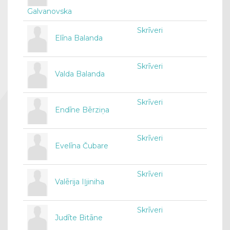
Galvanovska
Skrīveri
Elīna Balanda
Skrīveri
Valda Balanda
Skrīveri
Endīne Bērziņa
Skrīveri
Evelīna Čubare
Skrīveri
Valērija Iļjiniha
Skrīveri
Judīte Bitāne