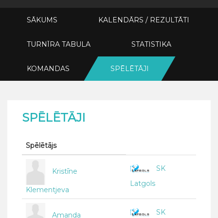
SĀKUMS
KALENDĀRS / REZULTĀTI
TURNĪRA TABULA
STATISTIKA
KOMANDAS
SPĒLĒTĀJI
SPĒLĒTĀJI
Spēlētājs
SK
Kristīne
Latgols
Klementjeva
SK
Amanda