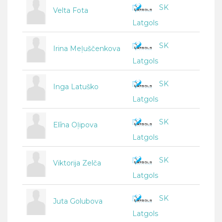
SK
Velta Fota
Latgols
SK
Irina Meļuščenkova
Latgols
SK
Inga Latuško
Latgols
SK
Elīna Oļipova
Latgols
SK
Viktorija Zelča
Latgols
SK
Juta Golubova
Latgols