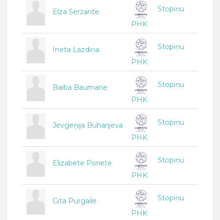
Stopiņu
Elza Seržante
PHK
Stopiņu
Ineta Lazdiņa
PHK
Stopiņu
Baiba Baumane
PHK
Stopiņu
Jevgeņija Buharijeva
PHK
Stopiņu
Elizabete Poriete
PHK
Stopiņu
Gita Purgaile
PHK