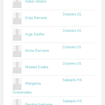
Adele Veldze
Dobeles SS
Enija Ramate
Dobeles SS
Inga Šaulīte
Dobeles SS
Elvita Romane
Dobeles SS
Madara Eisaka
Salaspils HK
Margarita
Drebenieka
Salaspils HK
Renāte Salmane