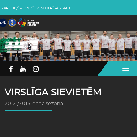
PAR LHF
REKVIZĪTI
NODERĪGAS SAITES
Togg
navig
VIRSLĪGA SIEVIETĒM
2012./2013. gada sezona