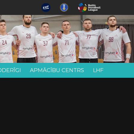
ODERĪGI
APMĀCĪBU CENTRS
LHF