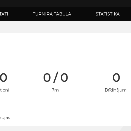
TĀTI
TURNĪRA TABULA
STATISTIKA
 0
0 / 0
0
tieni
7m
Brīdinājumi
ācijas