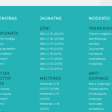
ENSĪBAS
JAUNATNE
NODERĪGI
ZĒNI
TRENERIE
PIONĀTS
Zēni U-19 (2007)
Treneru reģistrs
ip Virslīga
Zēni U-18 (2008)
Sertifikācijas
iem
Zēni U-17 (2009)
kārtība
ga sievietēm
Zēni U-16 (2010)
Jaunatnes
 vīriešiem
Zēni U-15 (2011)
handbola
menti
Zēni U-14 (2012)
metodiskais
umi
Zēni U-13 (2013)
materiāls
Zēni U-12 (2014)
VIJAS
ANTI-
OTTIP
MEITENES
DOPINGS
SS
Meitenes U-19
Kas ir Dopings?
u kauss
(2007-2008)
Patiess sports
šu kauss
Meitenes U-17
Drošs sports
menti
(2009)
Dopinga
umi
Meitenes U-16
kontroles
(2010)
procedūra