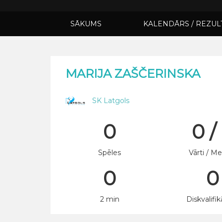
SĀKUMS
KALENDĀRS / REZUL
MARIJA ZAŠČERINSKA
SK Latgols
0
0 /
Spēles
Vārti / Me
0
0
2 min
Diskvalifik