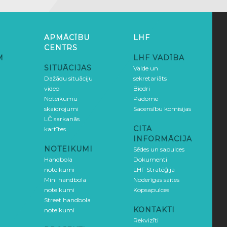
APMĀCĪBU
LHF
CENTRS
M
LHF VADĪBA
SITUĀCIJAS
Valde un
Dažādu situāciju
sekretariāts
video
Biedri
Noteikumu
Padome
skaidrojumi
Sacensību komisijas
LČ sarkanās
CITA
kartītes
INFORMĀCIJA
NOTEIKUMI
Sēdes un sapulces
Handbola
Dokumenti
noteikumi
LHF Stratēģija
Mini handbola
Noderīgas saites
noteikumi
Kopsapulces
Street handbola
KONTAKTI
noteikumi
Rekvizīti