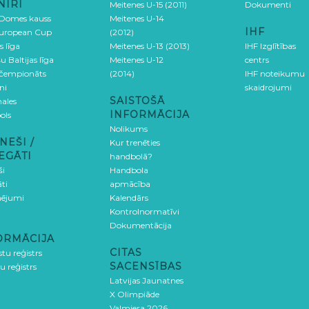
NĪRI
Meitenes U-15 (2011)
Dokumenti
 Domes kauss
Meitenes U-14
IHF
uropean Cup
(2012)
s līga
Meitenes U-13 (2013)
IHF Izglītības
u Baltijas līga
Meitenes U-12
centrs
 čempionāts
(2014)
IHF noteikumu
ni
skaidrojumi
SAISTOŠĀ
ales
INFORMĀCIJA
ols
Nolikums
NEŠI /
Kur trenēties
EGĀTI
handbolā?
ši
Handbola
ti
apmācība
ējumi
Kalendārs
Kontrolnormatīvi
Dokumentācija
ORMĀCIJA
CITAS
stu reģistrs
SACENSĪBAS
u reģistrs
Latvijas Jaunatnes
X Olimpiāde
Valmiera 2026