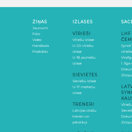
ZIŅAS
IZLASES
SAC
Jaunumi
VĪRIEŠI
LHF
Foto
ČEM
Video
Vīriešu izlase
Handbola
U-20 vīriešu
SynotT
Podkāsts
izlase
vīrieš
U-18 jauniešu
Virslī
izlase
1. līga
Doku
SIEVIETES
Ziņoj
Sieviešu izlase
LAT
U-17 meiteņu
SYN
izlase
KAU
TRENERI
Vīrieš
Latvijas izlašu
Sievie
treneri un
Doku
pārstāvji
Ziņoj