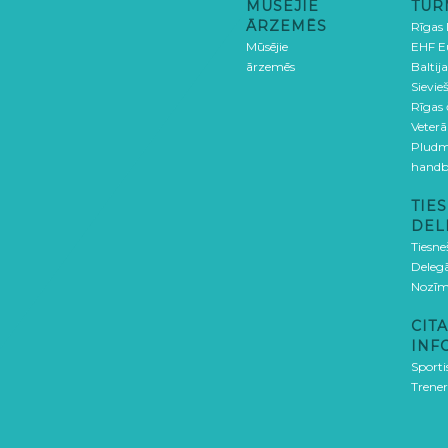
MŪSĒJIE
TUR
ĀRZEMĒS
Rīgas
Mūsējie
EHF E
ārzemēs
Baltija
Sievieš
Rīgas
Veterā
Pludm
handb
TIES
DEL
Tiesne
Delegā
Nozīm
CITA
INF
Sporti
Trener