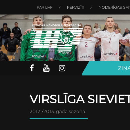
PAR LHF
REKVIZĪTI
NODERĪGAS SAI
ZIŅ
VIRSLĪGA SIEVI
2012./2013. gada sezona