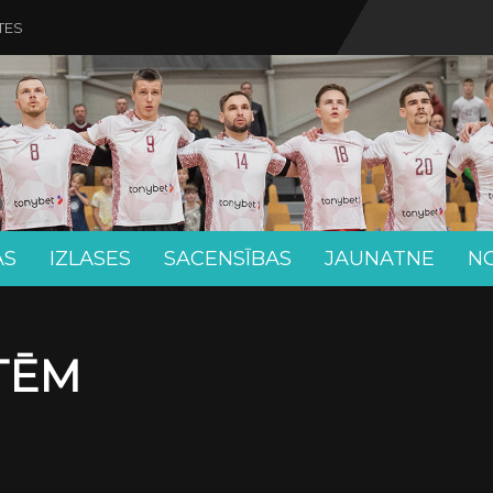
TES
AS
IZLASES
SACENSĪBAS
JAUNATNE
N
ETĒM