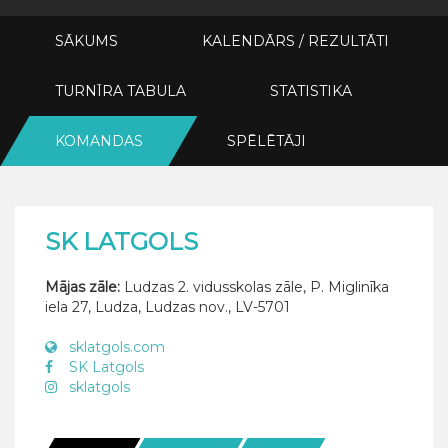
SĀKUMS
KALENDĀRS / REZULTĀTI
TURNĪRA TABULA
STATISTIKA
KOMANDAS
SPĒLĒTĀJI
SK LATGOLS
Mājas zāle:
Ludzas 2. vidusskolas zāle, P. Miglinīka
iela 27, Ludza, Ludzas nov., LV-5701
sklatgols.com
SK Latgols
sklatgols