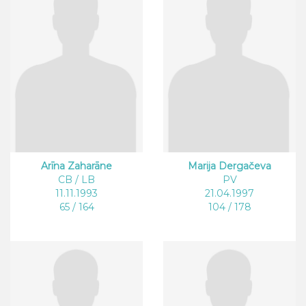
Arīna Zaharāne
Marija Dergačeva
CB / LB
PV
11.11.1993
21.04.1997
65 / 164
104 / 178