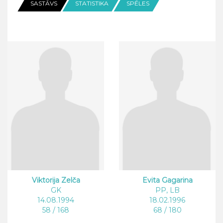
SASTĀVS
STATISTIKA
SPĒLES
Viktorija Zelča
Evita Gagarina
GK
PP, LB
14.08.1994
18.02.1996
58 / 168
68 / 180