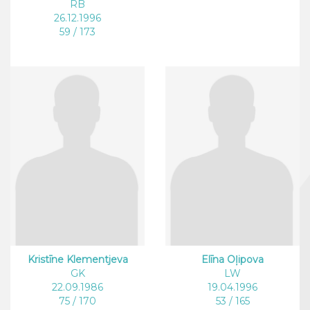
RB
26.12.1996
59 / 173
Kristīne Klementjeva
Elīna Oļipova
GK
LW
22.09.1986
19.04.1996
75 / 170
53 / 165