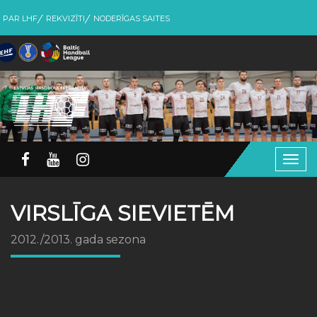
PAR LHF
REKVIZĪTI
NODERĪGAS SAITES
Togg
navig
VIRSLĪGA SIEVIETĒM
2012./2013. gada sezona