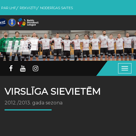
PAR LHF
REKVIZĪTI
NODERĪGAS SAITES
Togg
navig
VIRSLĪGA SIEVIETĒM
2012./2013. gada sezona