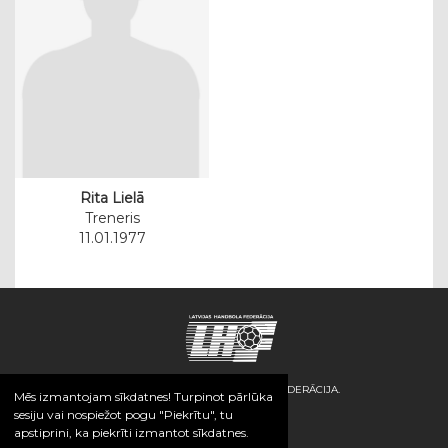
Rita Lielā
Treneris
11.01.1977
© 2026 / LATVIJAS HANDBOLA FEDERĀCIJA.
Mēs izmantojam sīkdatnes! Turpinot pārlūka
sesiju vai nospiežot pogu "Piekrītu", tu
apstiprini, ka piekrīti izmantot sīkdatnes.