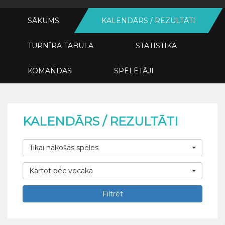
SĀKUMS
KALENDĀRS / REZULTĀTI
TURNĪRA TABULA
STATISTIKA
KOMANDAS
SPĒLĒTĀJI
KALENDĀRS / REZULTĀTI
Tikai nākošās spēles
Kārtot pēc vecākā
Filtrēt