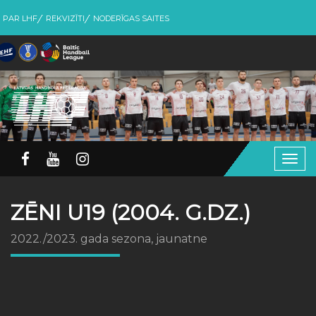
PAR LHF
REKVIZĪTI
NODERĪGAS SAITES
Togg
navig
ZĒNI U19 (2004. G.DZ.)
2022./2023. gada sezona, jaunatne