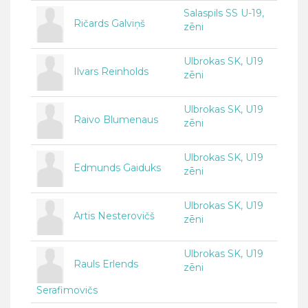
Salaspils SS U-19,
Ričards Galviņš
zēni
Ulbrokas SK, U19
Ilvars Reinholds
zēni
Ulbrokas SK, U19
Raivo Blumenaus
zēni
Ulbrokas SK, U19
Edmunds Gaiduks
zēni
Ulbrokas SK, U19
Artis Nesterovičš
zēni
Ulbrokas SK, U19
Rauls Erlends
zēni
Serafimovičs