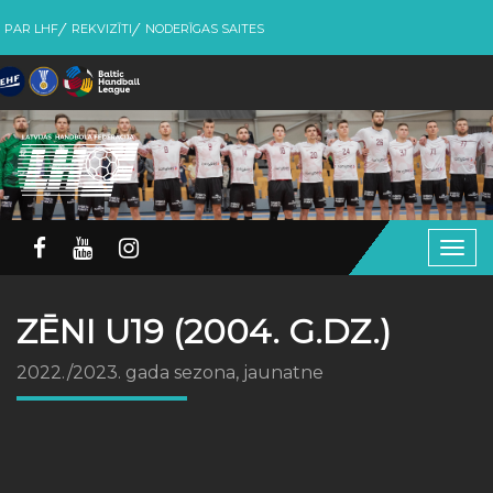
PAR LHF
REKVIZĪTI
NODERĪGAS SAITES
Togg
navig
ZĒNI U19 (2004. G.DZ.)
2022./2023. gada sezona, jaunatne