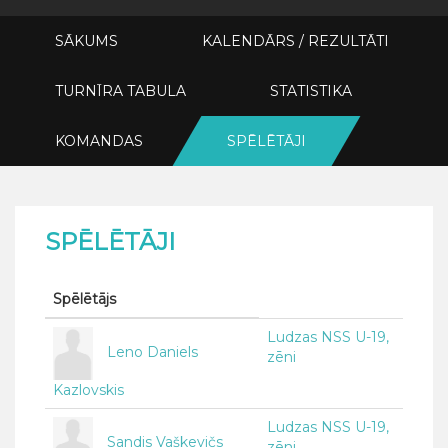
SĀKUMS
KALENDĀRS / REZULTĀTI
TURNĪRA TABULA
STATISTIKA
KOMANDAS
SPĒLĒTĀJI
SPĒLĒTĀJI
Spēlētājs
Ludzas NSS U-19,
Leno Daniels
zēni
Kazlovskis
Ludzas NSS U-19,
Sandis Vaškevičs
zēni