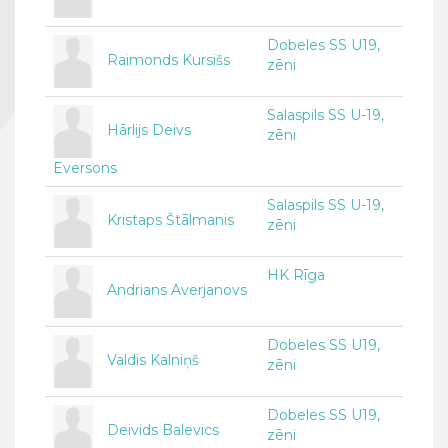
Dobeles SS U19,
Raimonds Kursišs
zēni
Salaspils SS U-19,
Hārlijs Deivs
zēni
Eversons
Salaspils SS U-19,
Kristaps Štālmanis
zēni
HK Rīga
Andrians Averjanovs
Dobeles SS U19,
Valdis Kalniņš
zēni
Dobeles SS U19,
Deivids Balevics
zēni