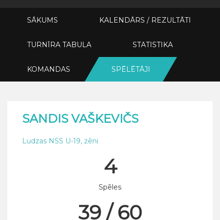
SĀKUMS
KALENDĀRS / REZULTĀTI
TURNĪRA TABULA
STATISTIKA
KOMANDAS
SPĒLĒTĀJI
SANDIS VAŠKEVIČS
Ludzas NSS U-19, zēni
4
Spēles
39 / 60