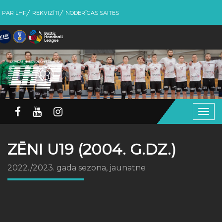
PAR LHF
REKVIZĪTI
NODERĪGAS SAITES
Togg
navig
ZĒNI U19 (2004. G.DZ.)
2022./2023. gada sezona, jaunatne