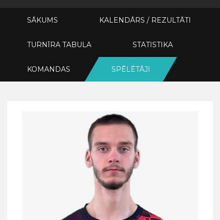
SĀKUMS
KALENDĀRS / REZULTĀTI
TURNĪRA TABULA
STATISTIKA
KOMANDAS
SPĒLĒTĀJI