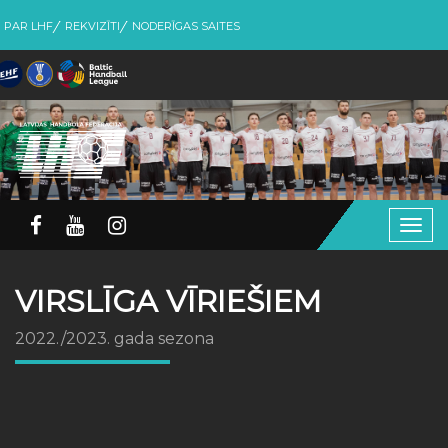
PAR LHF
REKVIZĪTI
NODERĪGAS SAITES
Togg
navig
VIRSLĪGA VĪRIEŠIEM
2022./2023. gada sezona