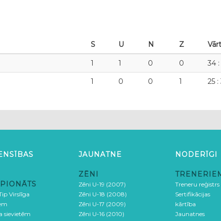
S
U
N
Z
Vārt
1
1
0
0
34 :
1
0
0
1
25 :
ENSĪBAS
JAUNATNE
NODERĪGI
ZĒNI
TRENERIE
PIONĀTS
Zēni U-19 (2007)
Treneru reģistrs
ip Virslīga
Zēni U-18 (2008)
Sertifikācijas
iem
Zēni U-17 (2009)
kārtība
ga sievietēm
Zēni U-16 (2010)
Jaunatnes