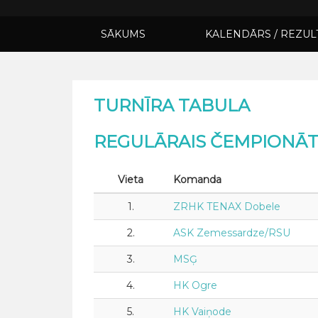
SĀKUMS
KALENDĀRS / REZUL
TURNĪRA TABULA
REGULĀRAIS ČEMPIONĀ
Vieta
Komanda
1.
ZRHK TENAX Dobele
2.
ASK Zemessardze/RSU
3.
MSĢ
4.
HK Ogre
5.
HK Vaiņode