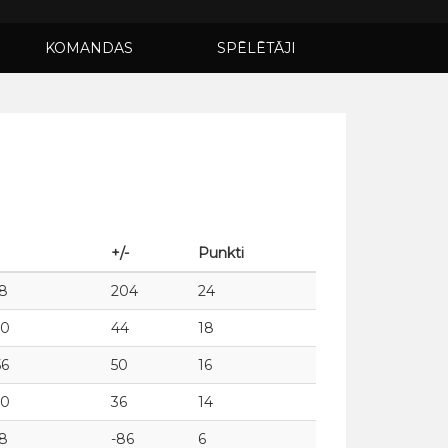
KOMANDAS
SPĒLĒTĀJI
+/-
Punkti
28
204
24
50
44
18
56
50
16
60
36
14
18
-86
6