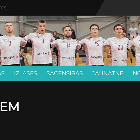
TES
AS
IZLASES
SACENSĪBAS
JAUNATNE
N
IEM