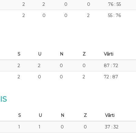
2
2
0
0
76 : 55
2
0
0
2
55 : 76
S
U
N
Z
Vārti
2
2
0
0
87 : 72
2
0
0
2
72 : 87
IS
S
U
N
Z
Vārti
1
1
0
0
37 : 32