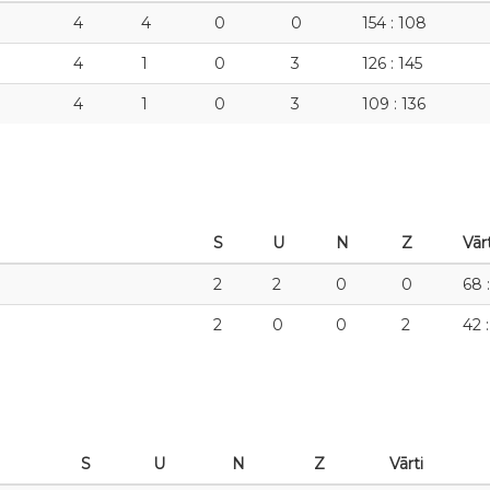
4
4
0
0
154 : 108
4
1
0
3
126 : 145
4
1
0
3
109 : 136
S
U
N
Z
Vārt
2
2
0
0
68 
2
0
0
2
42 
S
U
N
Z
Vārti