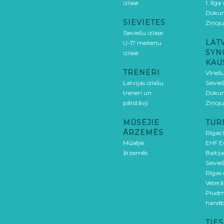
izlase
1. līga
Doku
SIEVIETES
Ziņoj
Sieviešu izlase
LAT
U-17 meiteņu
SYN
izlase
KAU
TRENERI
Vīrieš
Latvijas izlašu
Sievie
treneri un
Doku
pārstāvji
Ziņoj
MŪSĒJIE
TUR
ĀRZEMĒS
Rīgas
Mūsējie
EHF E
ārzemēs
Baltija
Sievieš
Rīgas
Veterā
Pludm
handb
TIES