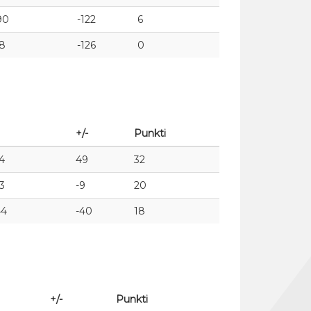
90
-122
6
38
-126
0
+/-
Punkti
04
49
32
43
-9
20
44
-40
18
+/-
Punkti