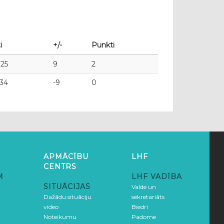
i
+/-
Punkti
 25
9
2
 34
-9
0
APMĀCĪBU
LHF
CENTRS
M
LHF VADĪBA
SITUĀCIJAS
Valde un
Dažādu situāciju
sekretariāts
video
Biedri
Noteikumu
Padome