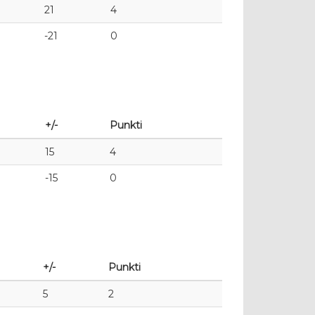
21
4
-21
0
+/-
Punkti
15
4
-15
0
+/-
Punkti
5
2