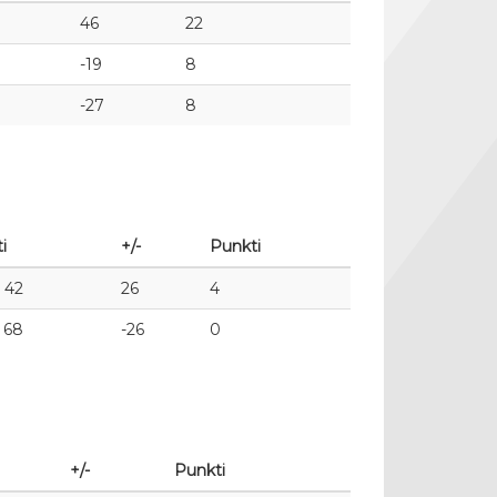
46
22
-19
8
-27
8
i
+/-
Punkti
: 42
26
4
: 68
-26
0
+/-
Punkti