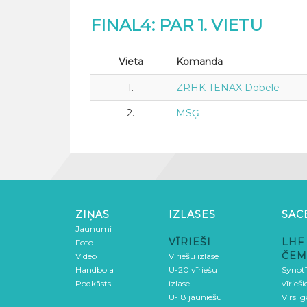
FINAL4: PAR 1. VIETU
Vieta
Komanda
1.
ZRHK TENAX Dobele
2.
MSĢ
ZIŅAS
IZLASES
SAC
Jaunumi
VĪRIEŠI
LHF
Foto
ČEM
Video
Vīriešu izlase
Handbola
U-20 vīriešu
SynotT
Podkāsts
izlase
vīrieš
U-18 jauniešu
Virslī