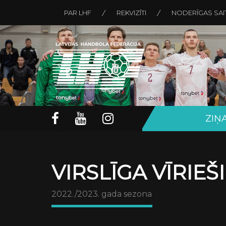
PAR LHF
REKVIZĪTI
NODERĪGAS SAI
ZIŅ
VIRSLĪGA VĪRIEŠ
2022./2023. gada sezona