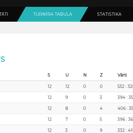
TĀTI
TURNĪRA TABULA
STATISTIKA
TS
S
U
N
Z
Vārti
12
12
0
0
532 : 3
12
9
0
3
394 : 3
12
8
0
4
406 : 3
12
7
0
5
396 : 3
12
3
0
9
332 : 4