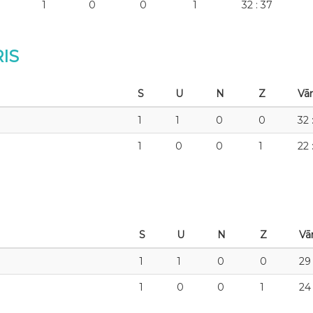
1
0
0
1
32 : 37
RIS
S
U
N
Z
Vār
1
1
0
0
32 
1
0
0
1
22 
S
U
N
Z
Vār
1
1
0
0
29 
1
0
0
1
24 