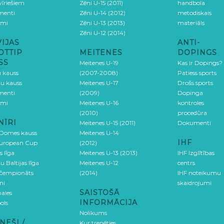
 vīriešiem
Zēni U-15 (2011)
handbola
menti
Zēni U-14 (2012)
metodiskais
umi
Zēni U-13 (2013)
materiāls
Zēni U-12 (2014)
VIJAS
ANTI-
OTTIP
MEITENES
DOPINGS
SS
Meitenes U-19
Kas ir Dopings?
u kauss
(2007-2008)
Patiess sports
šu kauss
Meitenes U-17
Drošs sports
menti
(2009)
Dopinga
umi
Meitenes U-16
kontroles
(2010)
procedūra
NĪRI
Meitenes U-15 (2011)
Dokumenti
 Domes kauss
Meitenes U-14
IHF
uropean Cup
(2012)
s līga
Meitenes U-13 (2013)
IHF Izglītības
u Baltijas līga
Meitenes U-12
centrs
 čempionāts
(2014)
IHF noteikumu
ni
skaidrojumi
SAISTOŠĀ
ales
INFORMĀCIJA
ols
Nolikums
NEŠI /
Kur trenēties