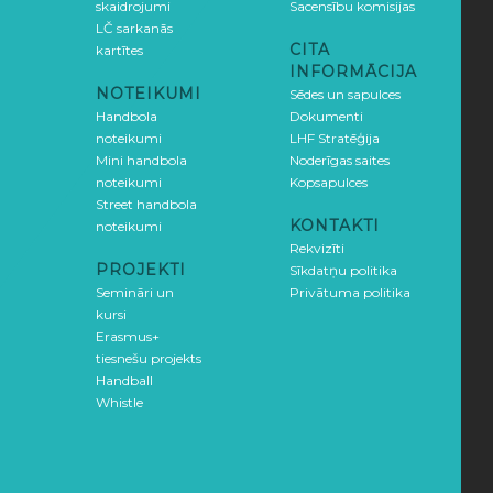
skaidrojumi
Sacensību komisijas
LČ sarkanās
CITA
kartītes
INFORMĀCIJA
NOTEIKUMI
Sēdes un sapulces
Handbola
Dokumenti
noteikumi
LHF Stratēģija
Mini handbola
Noderīgas saites
noteikumi
Kopsapulces
Street handbola
KONTAKTI
noteikumi
Rekvizīti
PROJEKTI
Sīkdatņu politika
Semināri un
Privātuma politika
kursi
Erasmus+
tiesnešu projekts
Handball
Whistle