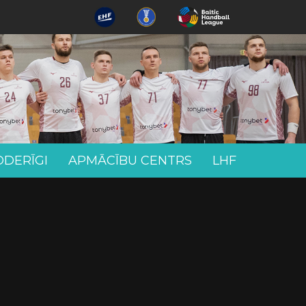
ODERĪGI
APMĀCĪBU CENTRS
LHF