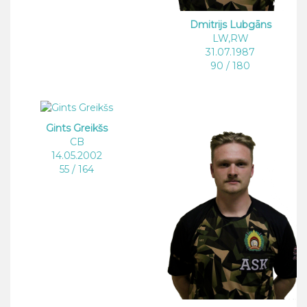
Dmitrijs Lubgāns
LW,RW
31.07.1987
90 / 180
Gints Greikšs
CB
14.05.2002
55 / 164