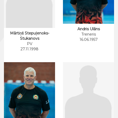
Andris Ulāns
Mārtiņš Stepuļenoks-
Treneris
Stukanovs
16.06.1957
PV
27.11.1998