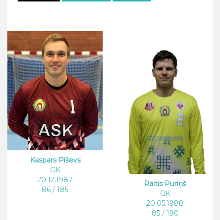
Kaspars Piševs
GK
20.12.1987
Raitis Puriņš
86 / 185
GK
20.05.1988
85 / 190