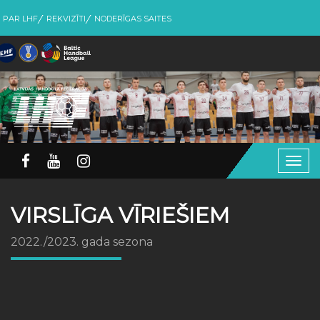
PAR LHF
REKVIZĪTI
NODERĪGAS SAITES
Togg
navig
VIRSLĪGA VĪRIEŠIEM
2022./2023. gada sezona