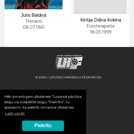
Juris Baldiņš
Kintija Diāna Kokina
Treneris
Fizioterapeite
08.07.1961
18.03.1999
© 2026 / LATVIJAS HANDBOLA FEDERĀCIJA.
Mēs izmantojam sīkdatnes! Turpinot pārlūka
sesiju vai nospiežot pogu "Piekrītu", tu
apstiprini, ka piekrīti izmantot sīkdatnes.
Lasīt vairāk
Piekrītu