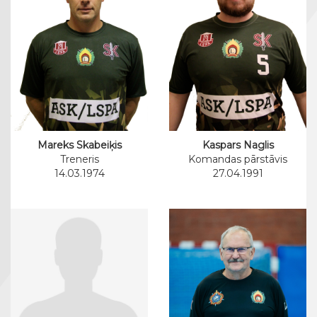
Mareks Skabeiķis
Kaspars Naglis
Treneris
Komandas pārstāvis
14.03.1974
27.04.1991