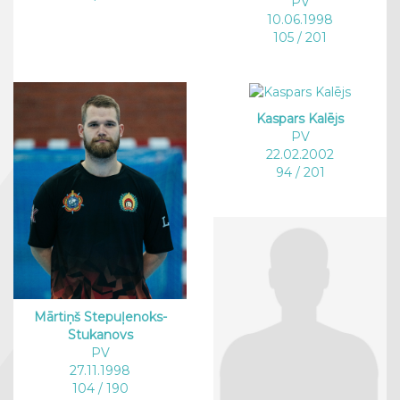
PV
10.06.1998
105 / 201
Kaspars Kalējs
PV
22.02.2002
94 / 201
Mārtiņš Stepuļenoks-
Stukanovs
PV
27.11.1998
104 / 190