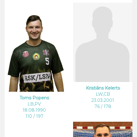
Kristiāns Kelerts
LW,CB
Toms Popens
23.03.2001
LB,PV
76 / 178
18.08.1990
110 / 197