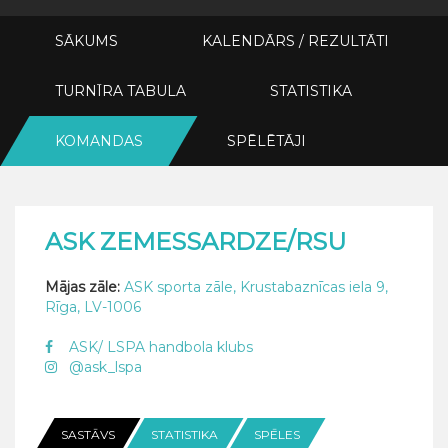
SĀKUMS
KALENDĀRS / REZULTĀTI
TURNĪRA TABULA
STATISTIKA
KOMANDAS
SPĒLĒTĀJI
ASK ZEMESSARDZE/RSU
Mājas zāle:
ASK sporta zāle, Krustabaznīcas iela 9,
Rīga, LV-1006
ASK/ LSPA handbola klubs
@ask_lspa
SASTĀVS
STATISTIKA
SPĒLES