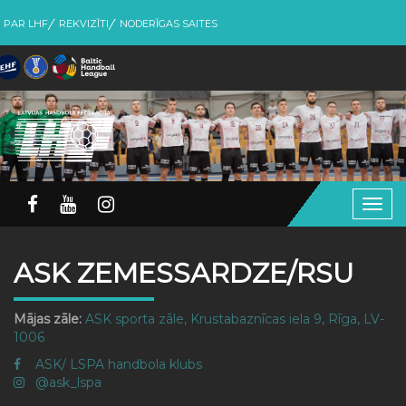
PAR LHF
REKVIZĪTI
NODERĪGAS SAITES
Togg
navig
ASK ZEMESSARDZE/RSU
Mājas zāle:
ASK sporta zāle, Krustabaznīcas iela 9, Rīga, LV-
1006
ASK/ LSPA handbola klubs
@ask_lspa