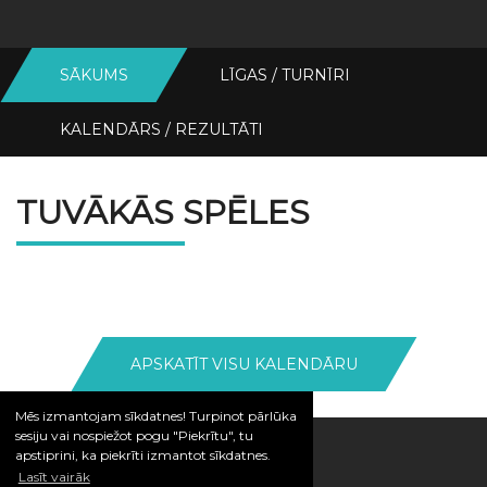
SĀKUMS
LĪGAS / TURNĪRI
KALENDĀRS / REZULTĀTI
TUVĀKĀS SPĒLES
APSKATĪT VISU KALENDĀRU
Mēs izmantojam sīkdatnes! Turpinot pārlūka
sesiju vai nospiežot pogu "Piekrītu", tu
apstiprini, ka piekrīti izmantot sīkdatnes.
Lasīt vairāk