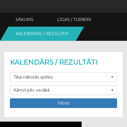
SĀKUMS
LĪGAS / TURNĪRI
KALENDĀRS / REZULTĀTI
KALENDĀRS / REZULTĀTI
Tikai nākošās spēles
Kārtot pēc vecākā
Filtrēt