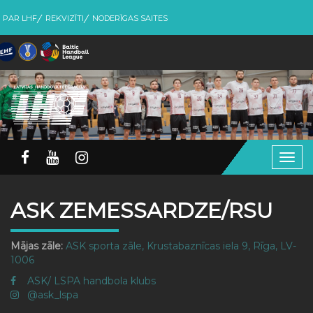
PAR LHF
REKVIZĪTI
NODERĪGAS SAITES
Togg
navig
ASK ZEMESSARDZE/RSU
Mājas zāle:
ASK sporta zāle, Krustabaznīcas iela 9, Rīga, LV-
1006
ASK/ LSPA handbola klubs
@ask_lspa