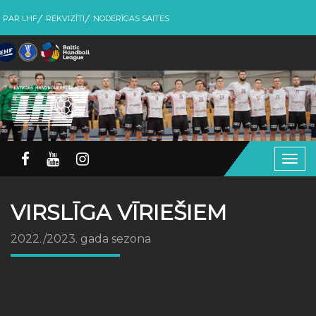
PAR LHF
REKVIZĪTI
NODERĪGAS SAITES
Togg
navig
VIRSLĪGA VĪRIEŠIEM
2022./2023. gada sezona