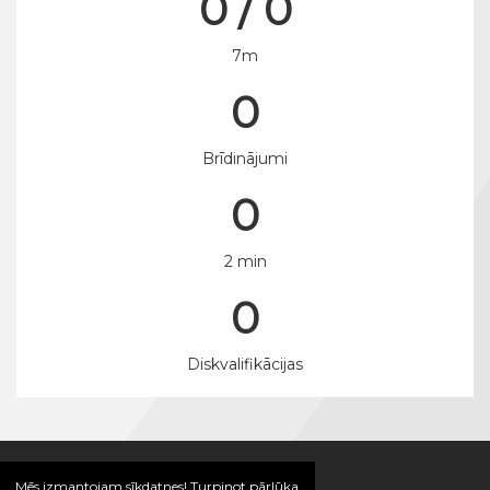
0 / 0
7m
0
Brīdinājumi
0
2 min
0
Diskvalifikācijas
Mēs izmantojam sīkdatnes! Turpinot pārlūka