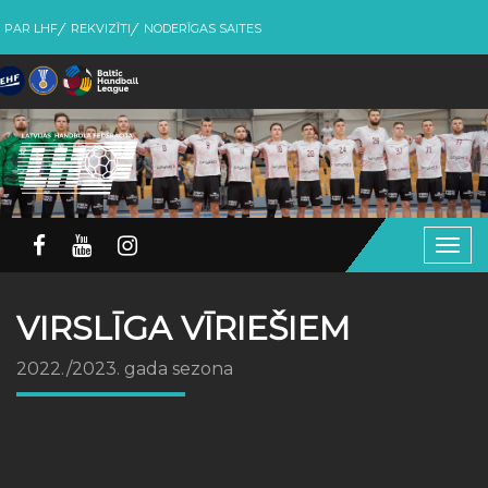
PAR LHF
REKVIZĪTI
NODERĪGAS SAITES
Togg
navig
VIRSLĪGA VĪRIEŠIEM
2022./2023. gada sezona