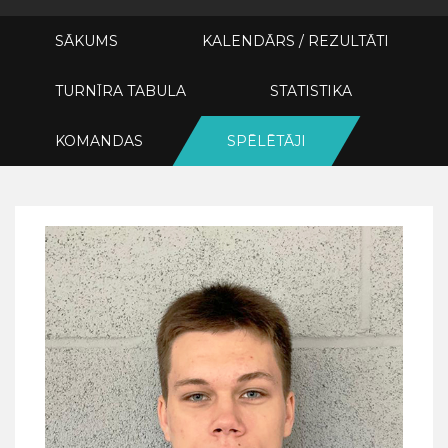
SĀKUMS
KALENDĀRS / REZULTĀTI
TURNĪRA TABULA
STATISTIKA
KOMANDAS
SPĒLĒTĀJI