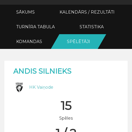
SĀKUMS
KALENDĀRS / REZULTĀTI
TURNĪRA TABULA
STATISTIKA
KOMANDAS
SPĒLĒTĀJI
ANDIS SILNIEKS
HK Vaiņode
15
Spēles