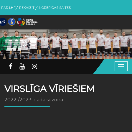
PAR LHF
REKVIZĪTI
NODERĪGAS SAITES
Togg
navig
VIRSLĪGA VĪRIEŠIEM
2022./2023. gada sezona