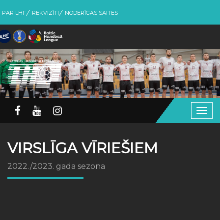
PAR LHF
REKVIZĪTI
NODERĪGAS SAITES
Togg
navig
VIRSLĪGA VĪRIEŠIEM
2022./2023. gada sezona