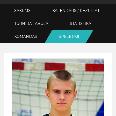
SĀKUMS
KALENDĀRS / REZULTĀTI
TURNĪRA TABULA
STATISTIKA
KOMANDAS
SPĒLĒTĀJI