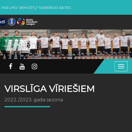
PAR LHF
REKVIZĪTI
NODERĪGAS SAITES
Togg
navig
VIRSLĪGA VĪRIEŠIEM
2022./2023. gada sezona