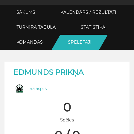
SĀKUMS
KALENDĀRS / REZULTĀTI
TURNĪRA TABULA
STATISTIKA
KOMANDAS
SPĒLĒTĀJI
EDMUNDS PRIKŅA
Salaspils
0
Spēles