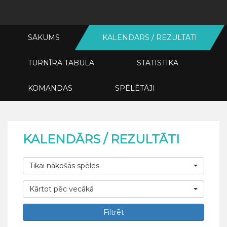
SĀKUMS
KALENDĀRS / REZULTĀTI
TURNĪRA TABULA
STATISTIKA
KOMANDAS
SPĒLĒTĀJI
KALENDĀRS / REZULTĀTI
Tikai nākošās spēles
Kārtot pēc vecākā
Filtrēt