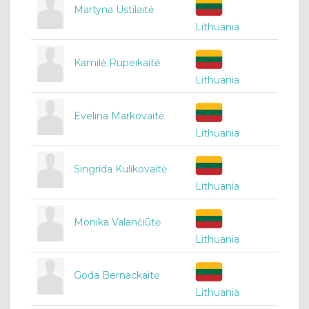
Martyna Ustilaitė
Lithuania
Kamilė Rupeikaitė
Lithuania
Evelina Markovaitė
Lithuania
Singrida Kulikovaitė
Lithuania
Monika Valančiūtė
Lithuania
Goda Bernackaitė
Lithuania