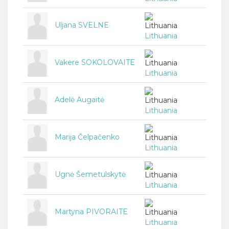
Uljana SVELNE
Lithuania
Vakere SOKOLOVAITE
Lithuania
Adelė Augaitė
Lithuania
Marija Čelpačenko
Lithuania
Ugnė Šemetulskytė
Lithuania
Martyna PIVORAITE
Lithuania