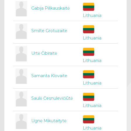
Gabija Pilikauskaitė
Lithuania
Smilte Grotuzaite
Lithuania
Urtė Čibiraitė
Lithuania
Samanta Klovaite
Lithuania
Saulė Česnulevičiūtė
Lithuania
Ugnė Mikutaitytė
Lithuania