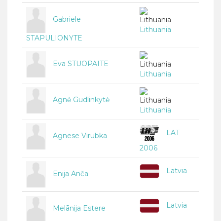
Gabriele
Lithuania
STAPULIONYTE
Eva STUOPAITE
Lithuania
Agnė Gudlinkytė
Lithuania
LAT
Agnese Virubka
2006
Latvia
Enija Anča
Latvia
Melānija Estere