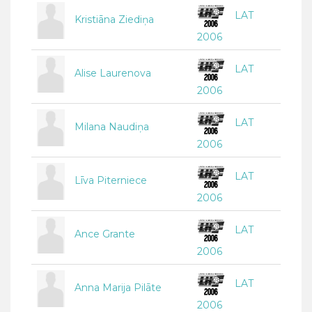
LAT
Kristiāna Ziediņa
2006
LAT
Alise Laurenova
2006
LAT
Milana Naudiņa
2006
LAT
Līva Piterniece
2006
LAT
Ance Grante
2006
LAT
Anna Marija Pilāte
2006