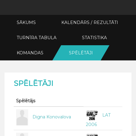
SĀKUMS
KALENDĀRS / REZULTĀTI
TURNĪRA TABULA
STATISTIKA
KOMANDAS
SPĒLĒTĀJI
SPĒLĒTĀJI
Spēlētājs
LAT
Digna Konovalova
2006