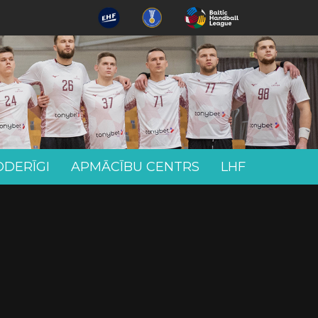
ODERĪGI
APMĀCĪBU CENTRS
LHF