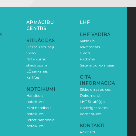
APMĀCĪBU
LHF
CENTRS
M
LHF VADĪBA
SITUĀCIJAS
Valde un
Dažādu situāciju
sekretariāts
video
Biedri
Noteikumu
Padome
skaidrojumi
Sacensību komisijas
LČ sarkanās
CITA
kartītes
INFORMĀCIJA
NOTEIKUMI
Sēdes un sapulces
Handbola
Dokumenti
noteikumi
LHF Stratēģija
Mini handbola
Noderīgas saites
noteikumi
Kopsapulces
Street handbola
KONTAKTI
noteikumi
Rekvizīti