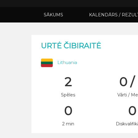
SĀKUMS
KALENDĀRS / REZUL
URTĖ ČIBIRAITĖ
Lithuania
2
0 /
Spēles
Vārti / Me
0
0
2 min
Diskvalifik