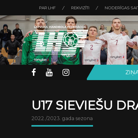
PAR LHF
REKVIZĪTI
NODERĪGAS SAI
ZIŅ
U17 SIEVIEŠU D
2022./2023. gada sezona