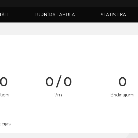
TĀTI
TURNĪRA TABULA
STATISTIKA
 0
0 / 0
0
tieni
7m
Brīdinājumi
ācijas