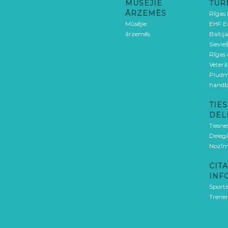
MŪSĒJIE
TUR
ĀRZEMĒS
Rīgas
Mūsējie
EHF E
ārzemēs
Baltija
Sievieš
Rīgas
Veterā
Pludm
handb
TIES
DEL
Tiesne
Delegā
Nozīm
CITA
INF
Sporti
Trener