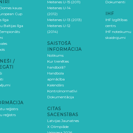
NĪRI
Meitenes U-15 (2011)
Dokumenti
 Domes kauss
Meitenes U-14
IHF
uropean Cup
(2012)
s līga
Meitenes U-13 (2013)
IHF Izglītības
u Baltijas līga
Meitenes U-12
centrs
 čempionāts
(2014)
IHF noteikumu
ni
skaidrojumi
SAISTOŠĀ
ales
INFORMĀCIJA
ols
Nolikums
NEŠI /
Kur trenēties
EGĀTI
handbolā?
ši
Handbola
ti
apmācība
ējumi
Kalendārs
Kontrolnormatīvi
Dokumentācija
ORMĀCIJA
CITAS
stu reģistrs
SACENSĪBAS
u reģistrs
Latvijas Jaunatnes
X Olimpiāde
Valmiera 2026