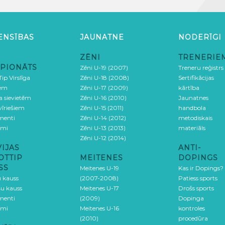
ENSĪBAS
JAUNATNE
NODERĪGI
ZĒNI
TRENERIE
PIONĀTS
Zēni U-19 (2007)
Treneru reģistrs
ip Virslīga
Zēni U-18 (2008)
Sertifikācijas
iem
Zēni U-17 (2009)
kārtība
ga sievietēm
Zēni U-16 (2010)
Jaunatnes
 vīriešiem
Zēni U-15 (2011)
handbola
menti
Zēni U-14 (2012)
metodiskais
umi
Zēni U-13 (2013)
materiāls
Zēni U-12 (2014)
VIJAS
ANTI-
OTTIP
MEITENES
DOPINGS
SS
Meitenes U-19
Kas ir Dopings?
u kauss
(2007-2008)
Patiess sports
šu kauss
Meitenes U-17
Drošs sports
menti
(2009)
Dopinga
umi
Meitenes U-16
kontroles
(2010)
procedūra