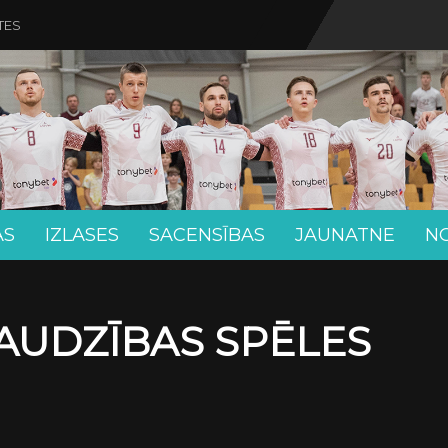
TES
AS
IZLASES
SACENSĪBAS
JAUNATNE
N
RAUDZĪBAS SPĒLES