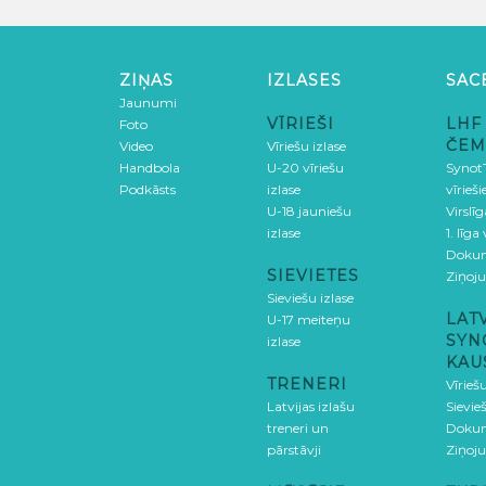
ZIŅAS
IZLASES
SAC
Jaunumi
VĪRIEŠI
LHF
Foto
ČEM
Video
Vīriešu izlase
Handbola
U-20 vīriešu
SynotT
Podkāsts
izlase
vīrieš
U-18 jauniešu
Virslī
izlase
1. līga
Doku
SIEVIETES
Ziņoj
Sieviešu izlase
LAT
U-17 meiteņu
SYN
izlase
KAU
TRENERI
Vīrieš
Latvijas izlašu
Sievie
treneri un
Doku
pārstāvji
Ziņoj