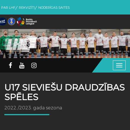
PAR LHF
REKVIZĪTI
NODERĪGAS SAITES
Togg
navig
U17 SIEVIEŠU DRAUDZĪBAS
SPĒLES
2022./2023. gada sezona