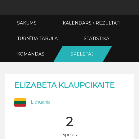
SĀKUMS
KALENDĀRS / REZULTĀTI
TURNĪRA TABULA
STATISTIKA
KOMANDAS
SPĒLĒTĀJI
ELIZABETA KLAUPCIKAITE
Lithuania
2
Spēles